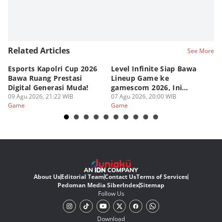
Related Articles
See More
Esports Kapolri Cup 2026
Level Infinite Siap Bawa
C
Bawa Ruang Prestasi
Lineup Game ke
O
Digital Generasi Muda!
gamescom 2026, Ini
V
09 Agu 2026, 21:22 WIB
Judulnya!
07 Agu 2026, 20:00 WIB
07
Game
Game
G
About Us
Editorial Team
Contact Us
Terms of Services
Pedoman Media Siber
Index
Sitemap
Follow Us
Download