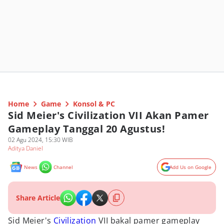
Home
Game
Konsol & PC
Sid Meier's Civilization VII Akan Pamer
Gameplay Tanggal 20 Agustus!
02 Agu 2024, 15:30 WIB
Aditya Daniel
News
Channel
Add Us on Google
Share Article
Sid Meier's
Civilization
VII bakal pamer gameplay