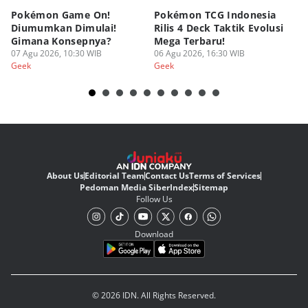
Pokémon Game On!
Pokémon TCG Indonesia
Aw
Diumumkan Dimulai!
Rilis 4 Deck Taktik Evolusi
Bu
Gimana Konsepnya?
Mega Terbaru!
P
07 Agu 2026, 10:30 WIB
06 Agu 2026, 16:30 WIB
20
05
Geek
Geek
Ge
About Us
Editorial Team
Contact Us
Terms of Services
Pedoman Media Siber
Index
Sitemap
Follow Us
Download
© 2026 IDN. All Rights Reserved.