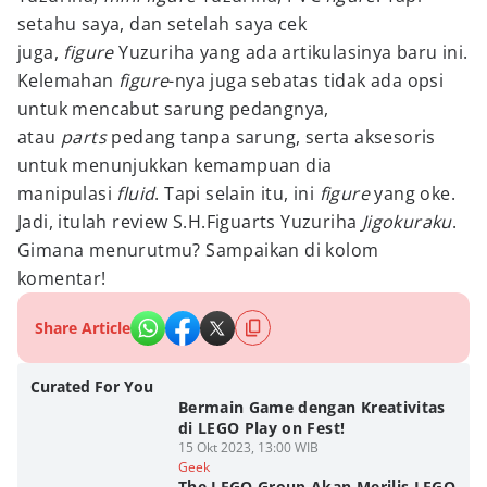
setahu saya, dan setelah saya cek
juga,
figure
Yuzuriha yang ada artikulasinya baru ini.
Kelemahan
figure
-nya juga sebatas tidak ada opsi
untuk mencabut sarung pedangnya,
atau
parts
pedang tanpa sarung, serta aksesoris
untuk menunjukkan kemampuan dia
manipulasi
fluid
. Tapi selain itu, ini
figure
yang oke.
Jadi, itulah review S.H.Figuarts Yuzuriha
Jigokuraku
.
Gimana menurutmu? Sampaikan di kolom
komentar!
Share Article
Curated For You
Bermain Game dengan Kreativitas
di LEGO Play on Fest!
15 Okt 2023, 13:00 WIB
Geek
The LEGO Group Akan Merilis LEGO