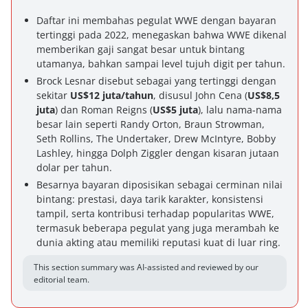
Daftar ini membahas pegulat WWE dengan bayaran
tertinggi pada 2022, menegaskan bahwa WWE dikenal
memberikan gaji sangat besar untuk bintang
utamanya, bahkan sampai level tujuh digit per tahun.
Brock Lesnar disebut sebagai yang tertinggi dengan
sekitar
US$12 juta/tahun
, disusul John Cena (
US$8,5
juta
) dan Roman Reigns (
US$5 juta
), lalu nama-nama
besar lain seperti Randy Orton, Braun Strowman,
Seth Rollins, The Undertaker, Drew McIntyre, Bobby
Lashley, hingga Dolph Ziggler dengan kisaran jutaan
dolar per tahun.
Besarnya bayaran diposisikan sebagai cerminan nilai
bintang: prestasi, daya tarik karakter, konsistensi
tampil, serta kontribusi terhadap popularitas WWE,
termasuk beberapa pegulat yang juga merambah ke
dunia akting atau memiliki reputasi kuat di luar ring.
This section summary was AI-assisted and reviewed by our
editorial team.