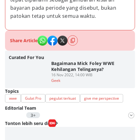
bayaran pada periode yang disebut, bukan 
patokan tetap untuk semua waktu.
Share Article
Curated For You
Bagaimana Mick Foley WWE
Kehilangan Telinganya?
16 Nov 2022, 14:00 WIB
Geek
Topics
wwe
Gulat Pro
pegulat terkuat
give me perspective
Editorial Team
3+
Editor
Tonton lebih seru di
Fahrul Razi Uni Nurullah
Editor