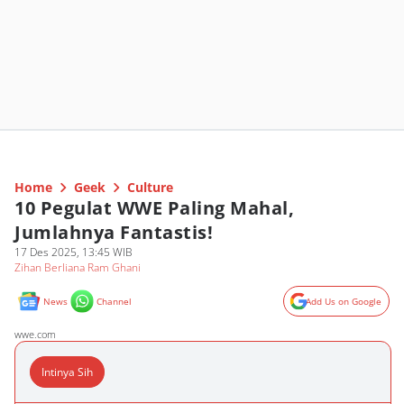
Home
Geek
Culture
10 Pegulat WWE Paling Mahal,
Jumlahnya Fantastis!
17 Des 2025, 13:45 WIB
Zihan Berliana Ram Ghani
News
Channel
Add Us on Google
wwe.com
Intinya Sih