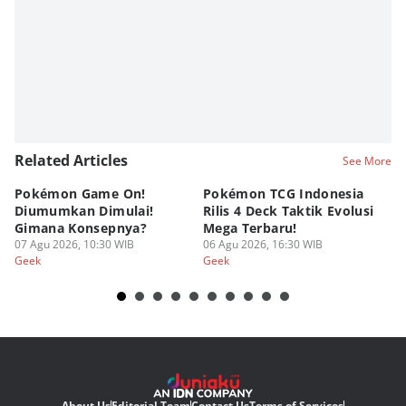
Nadia Agatha Pramesthi
Editor
Zihan Berliana Ram Ghani
Editor
Eddy Rusmanto
Related Articles
See More
Pokémon Game On!
Pokémon TCG Indonesia
Aw
Diumumkan Dimulai!
Rilis 4 Deck Taktik Evolusi
Bu
Gimana Konsepnya?
Mega Terbaru!
P
07 Agu 2026, 10:30 WIB
06 Agu 2026, 16:30 WIB
20
05
Geek
Geek
Ge
About Us
Editorial Team
Contact Us
Terms of Services