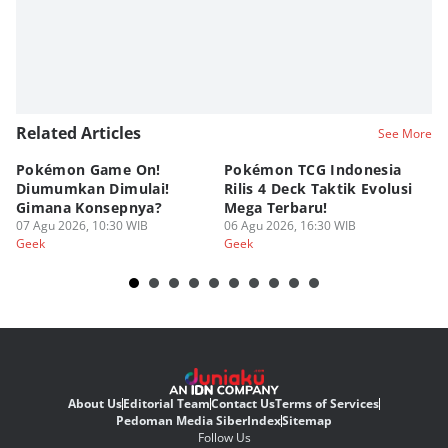
Related Articles
See More
Pokémon Game On!
Pokémon TCG Indonesia
Aw
Diumumkan Dimulai!
Rilis 4 Deck Taktik Evolusi
Bu
Gimana Konsepnya?
Mega Terbaru!
P
07 Agu 2026, 10:30 WIB
06 Agu 2026, 16:30 WIB
20
05
Geek
Geek
Ge
About Us
Editorial Team
Contact Us
Terms of Services
Pedoman Media Siber
Index
Sitemap
Follow Us