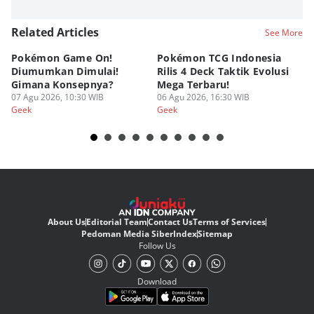
Related Articles
See More
Pokémon Game On!
Pokémon TCG Indonesia
Aw
Diumumkan Dimulai!
Rilis 4 Deck Taktik Evolusi
Bu
Gimana Konsepnya?
Mega Terbaru!
P
07 Agu 2026, 10:30 WIB
06 Agu 2026, 16:30 WIB
20
05
Geek
Geek
Ge
About Us
Editorial Team
Contact Us
Terms of Services
Pedoman Media Siber
Index
Sitemap
Follow Us
Download