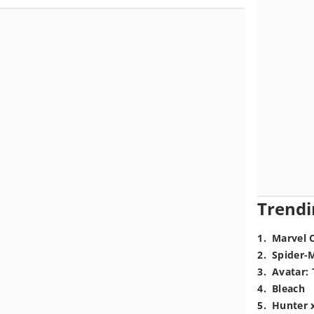
Trendi
1
.
Marvel 
2
.
Spider-
3
.
Avatar: 
4
.
Bleach
5
.
Hunter 