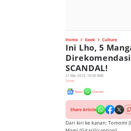
Home
Geek
Culture
Ini Lho, 5 Man
Direkomendasi
SCANDAL!
21 Mei 2015, 10:00 WIB
Snow
News
Channel
Share Article
Dari kiri ke kanan: Tomomi (
Mami (Gitar)[/caption]