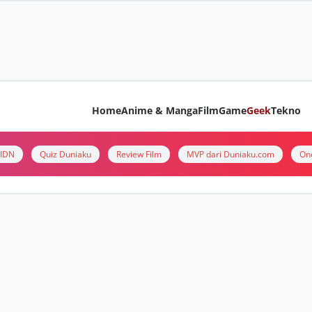
Home
Anime & Manga
Film
Game
Geek
Tekno
i IDN
Quiz Duniaku
Review Film
MVP dari Duniaku.com
On