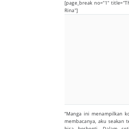
[page_break no="1" title="
Rina"]
“Manga ini menampilkan ko
membacanya, aku seakan te
bisa berhenti. Dalam se