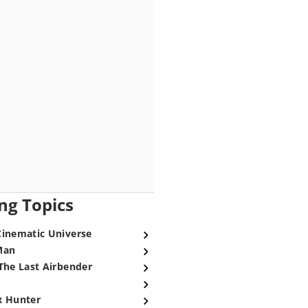
ng Topics
Cinematic Universe
Man
The Last Airbender
x Hunter