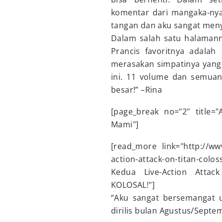
komentar dari mangaka-nya
tangan dan aku sangat men
Dalam salah satu halaman
Prancis favoritnya adalah
merasakan simpatinya yan
ini. 11 volume dan semua
besar!” –Rina
[page_break no="2" title=
Mami"]
[read_more link="http://www
action-attack-on-titan-colos
Kedua Live-Action Attac
KOLOSAL!"]
“Aku sangat bersemangat u
dirilis bulan Agustus/Septe