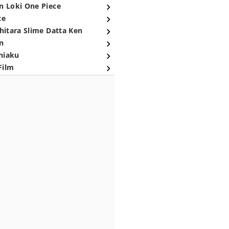
n Loki One Piece
ce
hitara Slime Datta Ken
n
niaku
Film