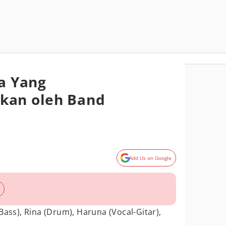
ga Yang
kan oleh Band
Add Us on Google
Bass), Rina (Drum), Haruna (Vocal-Gitar),