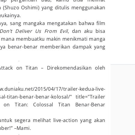
 (Shuzo Oshimi) yang ditulis menggunakan
yukainya.
nya, sang mangaka mengatakan bahwa film
Don’t Deliver Us From Evil
, dan aku bisa
g mana membuatku makin menikmati manga
nya benar-benar memberikan dampak yang
"Attack on Titan – Direkomendasikan oleh
.duniaku.net/2015/04/17/trailer-kedua-live-
sal-titan-benar-benar-kolosal/" title="Trailer
k on Titan: Colossal Titan Benar-Benar
ntuk segera melihat live-action yang akan
mber!” –Mami.