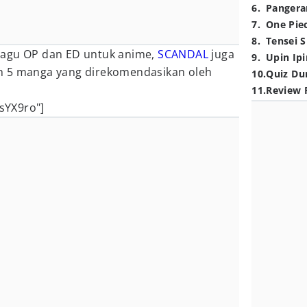
6
.
Pangera
7
.
One Pie
8
.
Tensei S
lagu OP dan ED untuk anime,
SCANDAL
juga
9
.
Upin Ipi
h 5 manga yang direkomendasikan oleh
10
.
Quiz Du
11
.
Review 
sYX9ro"]