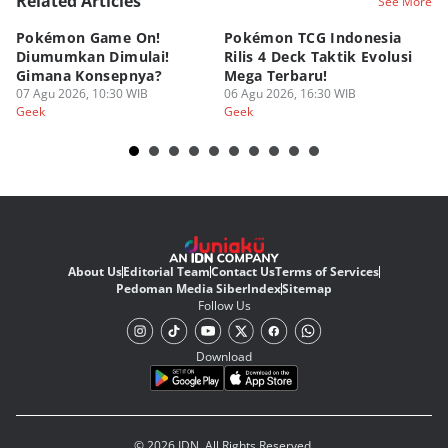
Related Articles
See More
Pokémon Game On!
Pokémon TCG Indonesia
Aw
Diumumkan Dimulai!
Rilis 4 Deck Taktik Evolusi
Bu
Gimana Konsepnya?
Mega Terbaru!
P
07 Agu 2026, 10:30 WIB
06 Agu 2026, 16:30 WIB
20
05
Geek
Geek
Ge
About Us
Editorial Team
Contact Us
Terms of Services
Pedoman Media Siber
Index
Sitemap
Follow Us
Download
© 2026 IDN. All Rights Reserved.