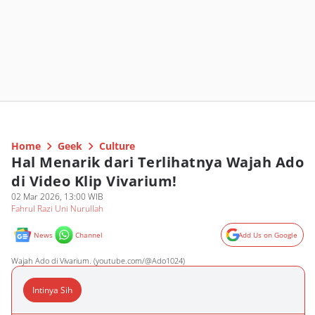
Home
Geek
Culture
Hal Menarik dari Terlihatnya Wajah Ado
di Video Klip Vivarium!
02 Mar 2026, 13:00 WIB
Fahrul Razi Uni Nurullah
News
Channel
Add Us on Google
Wajah Ado di Vivarium. (youtube.com/@Ado1024)
Intinya Sih