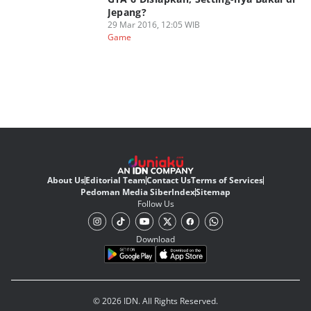
Jepang?
29 Mar 2016, 12:05 WIB
Game
About Us
Editorial Team
Contact Us
Terms of Services
Pedoman Media Siber
Index
Sitemap
Follow Us
Download
© 2026 IDN. All Rights Reserved.