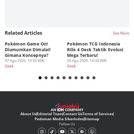
Related Articles
See More
Pokémon Game On!
Pokémon TCG Indonesia
Aw
Diumumkan Dimulai!
Rilis 4 Deck Taktik Evolusi
Bu
Gimana Konsepnya?
Mega Terbaru!
P
07 Agu 2026, 10:30 WIB
06 Agu 2026, 16:30 WIB
20
05
Geek
Geek
Ge
About Us
Editorial Team
Contact Us
Terms of Services
Pedoman Media Siber
Index
Sitemap
Follow Us