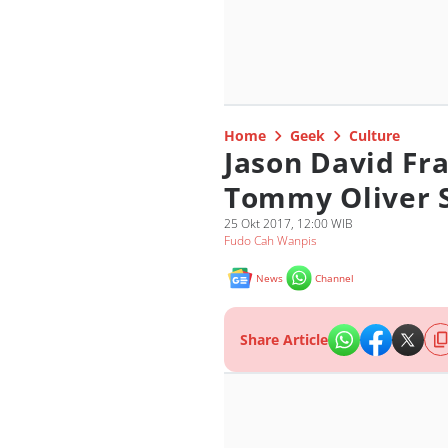
Home
Geek
Culture
Jason David Fra
Tommy Oliver S
25 Okt 2017, 12:00 WIB
Fudo Cah Wanpis
News
Channel
Share Article