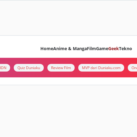
Home
Anime & Manga
Film
Game
Geek
Tekno
i IDN
Quiz Duniaku
Review Film
MVP dari Duniaku.com
On