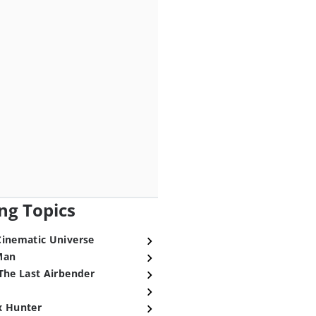
ng Topics
Cinematic Universe
Man
The Last Airbender
x Hunter