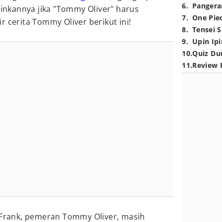
6
.
Pangera
nginkannya jika "Tommy Oliver" harus
7
.
One Pie
r cerita Tommy Oliver berikut ini!
8
.
Tensei S
9
.
Upin Ipi
10
.
Quiz Du
11
.
Review 
d Frank, pemeran Tommy Oliver, masih