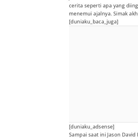
cerita seperti apa yang dii
menemui ajalnya. Simak akhi
[duniaku_baca_juga]
[duniaku_adsense]
Sampai saat ini Jason Davi