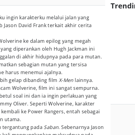
Trendi
u ingin karakterku melalui jalan yang
ab Jason David Frank terkait akhir cerita
Wolverine ke dalam epilog yang megah
e yang diperankan oleh Hugh Jackman ini
galan di akhir hidupnya pada para mutan.
amatkan sebagian mutan yang tersisa
ne harus menemui ajalnya.
bih gelap dibanding film
X-Men
lainnya.
am Wolverine, film ini sangat sempurna.
etul soal ini dan ia ingin perlakuan yang
ommy Oliver. Seperti Wolverine, karakter
li kembali ke Power Rangers, entah sebagai
n utama.
tu tergantung pada
Saban
. Sebenarnya Jason