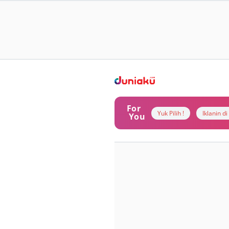
For
Yuk Pilih !
Iklanin d
You