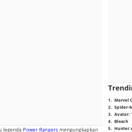
Trendi
1
.
Marvel 
2
.
Spider-
3
.
Avatar: 
4
.
Bleach
5
.
Hunter 
tu legenda
Power Rangers
mengungkapkan