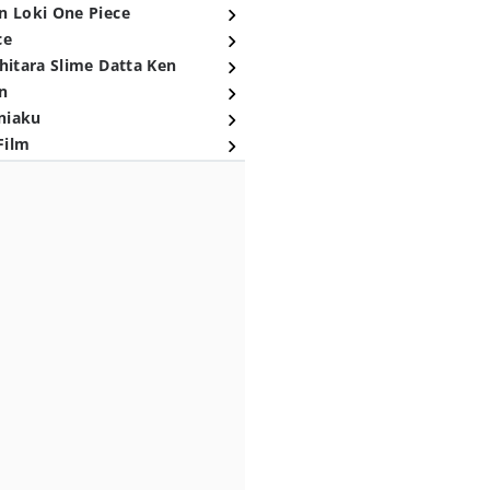
n Loki One Piece
ce
hitara Slime Datta Ken
n
niaku
Film