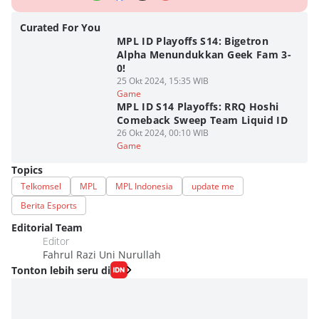
Curated For You
MPL ID Playoffs S14: Bigetron
Alpha Menundukkan Geek Fam 3-
0!
25 Okt 2024, 15:35 WIB
Game
MPL ID S14 Playoffs: RRQ Hoshi
Comeback Sweep Team Liquid ID
26 Okt 2024, 00:10 WIB
Game
Topics
Telkomsel
MPL
MPL Indonesia
update me
Berita Esports
Editorial Team
Editor
Fahrul Razi Uni Nurullah
Tonton lebih seru di