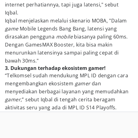
internet perhatiannya, tapi juga latensi," sebut
Iqbal.
Iqbal menjelaskan melalui skenario MOBA, "Dalam
game
Mobile Legends Bang Bang, latensi yang
dirasakan pengguna
mobile
biasanya paling 60ms.
Dengan GamesMAX Booster, kita bisa makin
menurunkan latensinya sampai paling cepat di
bawah 30ms."
3. Dukungan terhadap ekosistem gamer!
“Telkomsel sudah mendukung MPL ID dengan cara
mengembangkan ekosistem
gamer
dan
menyediakan berbagai layanan yang memudahkan
gamer
,” sebut Iqbal di tengah cerita beragam
aktivitas seru yang ada di MPL ID S14 Playoffs.