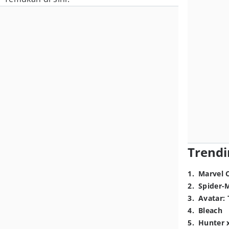
Trendi
1
.
Marvel 
2
.
Spider-
3
.
Avatar: 
4
.
Bleach
5
.
Hunter 