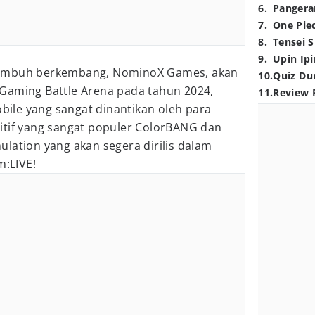
6
.
Pangera
7
.
One Pie
8
.
Tensei S
9
.
Upin Ipi
tumbuh berkembang, NominoX Games, akan
10
.
Quiz Du
Gaming Battle Arena pada tahun 2024,
11
.
Review 
le yang sangat dinantikan oleh para
itif yang sangat populer ColorBANG dan
lation yang akan segera dirilis dalam
m:LIVE!