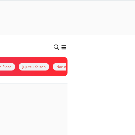
e Piece
Jujutsu Kaisen
Naruto
kimetsu no yaiba
Situs Non