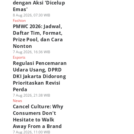
dengan Aksi 'Dicelup
Emas'
8 Aug 2026, 07:30 WIB
Fashion
PMWC 2026: Jadwal,
Daftar Tim, Format,
Prize Pool, dan Cara
Nonton
7 Aug 2026, 16:36 WIB
Esports
Regulasi Pencemaran
Udara Usang, DPRD
DKI Jakarta Didorong
Prioritaskan Revisi
Perda
7 Aug 2026, 21:38 WIB
News
Cancel Culture: Why
Consumers Don't
Hesitate to Walk
Away From a Brand
7 Aug 2026, 11:00 WIB