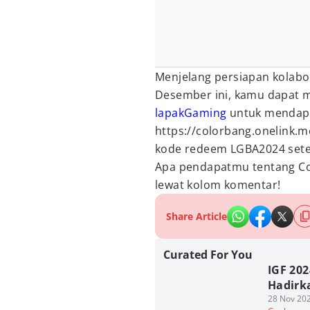
Menjelang persiapan kolab
Desember ini, kamu dapat m
lapakGaming
untuk mendapa
https://colorbang.onelink
kode redeem LGBA2024 se
Apa pendapatmu tentang C
lewat kolom komentar!
Share Article
Curated For You
IGF 202
Hadirk
28 Nov 202