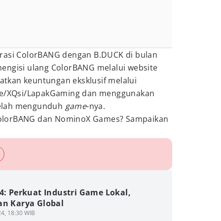
orasi ColorBANG dengan B.DUCK di bulan
engisi ulang ColorBANG melalui website
tkan keuntungan eksklusif melalui
.me/XQsi/LapakGaming dan menggunakan
telah mengunduh
game
-nya.
olorBANG dan NominoX Games? Sampaikan
4: Perkuat Industri Game Lokal,
an Karya Global
4, 18:30 WIB