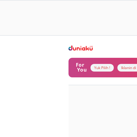
For
Yuk Pilih !
Iklanin d
You