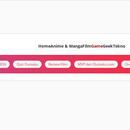
Home
Anime & Manga
Film
Game
Geek
Tekno
i IDN
Quiz Duniaku
Review Film
MVP dari Duniaku.com
On