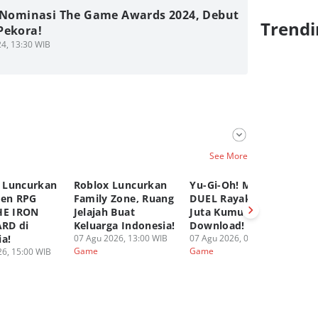
a Nominasi The Game Awards 2024, Debut
Trendi
Pekora!
4, 13:30 WIB
See More
 Luncurkan
Roblox Luncurkan
Yu-Gi-Oh! MASTER
C
pen RPG
Family Zone, Ruang
DUEL Rayakan 100
K
HE IRON
Jelajah Buat
Juta Kumulatif
Ya
RD di
Keluarga Indonesia!
Download!
Fi
ia!
07 Agu 2026, 13:00 WIB
07 Agu 2026, 08:00 WIB
06
Game
Game
G
6, 15:00 WIB