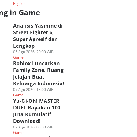
English
ng in Game
Analisis Yasmine di
Street Fighter 6,
Super Agresif dan
Lengkap
05 Agu 2026, 20:00 WIB
Game
Roblox Luncurkan
Family Zone, Ruang
Jelajah Buat
APCOM Rayakan
Analisis Yasmine di
ragingzet Obrolin
Keluarga Indonesia!
emunculan
Street Fighter 6,
Juara Wuthering
07 Agu 2026, 13:00 WIB
smine di Street
Super Agresif dan
Waves: Holographi
Game
ghter 6 di Filipina!
Lengkap
Overdrive 2026!
Yu-Gi-Oh! MASTER
 Agu 2026, 08:00 WIB
05 Agu 2026, 20:00 WIB
03 Agu 2026, 19:15 WIB
DUEL Rayakan 100
ame
Game
Game
Juta Kumulatif
Download!
07 Agu 2026, 08:00 WIB
Game