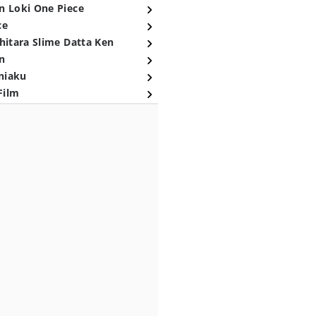
n Loki One Piece
ce
hitara Slime Datta Ken
n
niaku
Film