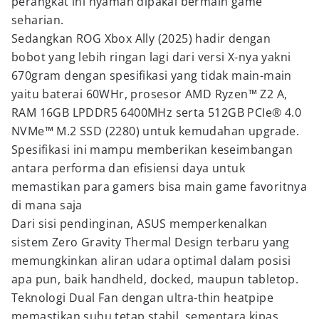
perangkat ini nyaman dipakai bermain game
seharian.
Sedangkan ROG Xbox Ally (2025) hadir dengan
bobot yang lebih ringan lagi dari versi X-nya yakni
670gram dengan spesifikasi yang tidak main-main
yaitu baterai 60WHr, prosesor AMD Ryzen™ Z2 A,
RAM 16GB LPDDR5 6400MHz serta 512GB PCIe® 4.0
NVMe™ M.2 SSD (2280) untuk kemudahan upgrade.
Spesifikasi ini mampu memberikan keseimbangan
antara performa dan efisiensi daya untuk
memastikan para gamers bisa main game favoritnya
di mana saja
Dari sisi pendinginan, ASUS memperkenalkan
sistem Zero Gravity Thermal Design terbaru yang
memungkinkan aliran udara optimal dalam posisi
apa pun, baik handheld, docked, maupun tabletop.
Teknologi Dual Fan dengan ultra-thin heatpipe
memastikan suhu tetap stabil, sementara kipas