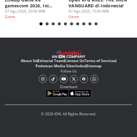
gamescom 2026, Ini
VANGUARD di Indonesia!
Ke
Judulnya!
07 Agu 2026, 20:00 WIB
07 Agu 2026, 15:00 WIB
07
Game
Game
G
About Us
Editorial Team
Contact Us
Terms of Services
Pedoman Media Siber
Index
Sitemap
Follow Us
Download
© 2026 IDN. All Rights Reserved.