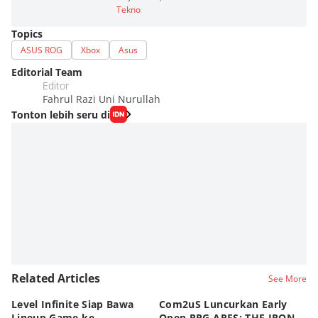
Tekno
Topics
ASUS ROG
Xbox
Asus
Editorial Team
Editor
Fahrul Razi Uni Nurullah
Tonton lebih seru di
Related Articles
See More
Level Infinite Siap Bawa
Com2uS Luncurkan Early
R
Lineup Game ke
Open RPG ARES: THE IRON
Zo