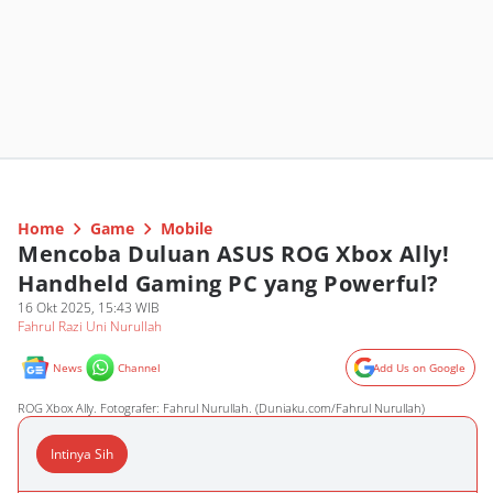
Home
Game
Mobile
Mencoba Duluan ASUS ROG Xbox Ally!
Handheld Gaming PC yang Powerful?
16 Okt 2025, 15:43 WIB
Fahrul Razi Uni Nurullah
News
Channel
Add Us on Google
ROG Xbox Ally. Fotografer: Fahrul Nurullah. (Duniaku.com/Fahrul Nurullah)
Intinya Sih