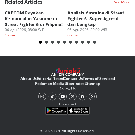
Related Articles
See More
CAPCOM Rayakan
Analisis Yasmine di Street
ra
Kemunculan Yasmine di
Fighter 6, Super Agresif
W
Street Fighter 6 di Filipina!
dan Lengkap
Ho
06 Agu 2026, 08:00 WIB
05 Agu 2026, 20:00 WIB
20
03
Game
Game
G
About Us
Editorial Team
Contact Us
Terms of Services
Pedoman Media Siber
Index
Sitemap
Follow Us
Download
© 2026 IDN. All Rights Reserved.