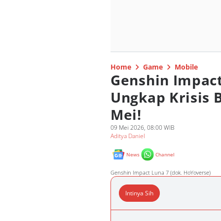
Home
Game
Mobile
Genshin Impact
Ungkap Krisis 
Mei!
09 Mei 2026, 08:00 WIB
Aditya Daniel
News
Channel
Genshin Impact Luna 7 (dok. HoYoverse)
Intinya Sih