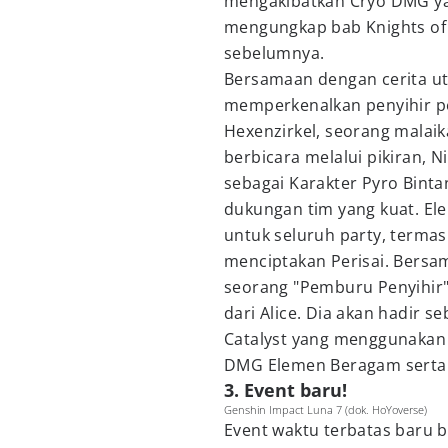
mengakibatkan Cryo DMG yan
mengungkap bab Knights of 
sebelumnya.
Bersamaan dengan cerita uta
memperkenalkan penyihir p
Hexenzirkel, seorang malai
berbicara melalui pikiran, 
sebagai Karakter Pyro Bin
dukungan tim yang kuat. El
untuk seluruh party, termasu
menciptakan Perisai. Bersa
seorang "Pemburu Penyihir"
dari Alice. Dia akan hadir 
Catalyst yang menggunakan
DMG Elemen Beragam serta 
3. Event baru!
Genshin Impact Luna 7 (dok. HoYoverse)
Event waktu terbatas baru be