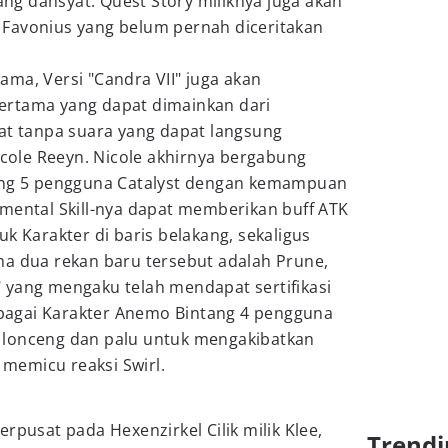
g dahsyat. Quest Story miliknya juga akan
Favonius yang belum pernah diceritakan
ma, Versi "Candra VII" juga akan
ertama yang dapat dimainkan dari
kat tanpa suara yang dapat langsung
Nicole Reeyn. Nicole akhirnya bergabung
tang 5 pengguna Catalyst dengan kemampuan
emental Skill-nya dapat memberikan buff ATK
k Karakter di baris belakang, sekaligus
ma dua rekan baru tersebut adalah Prune,
 yang mengaku telah mendapat sertifikasi
sebagai Karakter Anemo Bintang 4 pengguna
 lonceng dan palu untuk mengakibatkan
memicu reaksi Swirl.
rpusat pada Hexenzirkel Cilik milik Klee,
Trendi