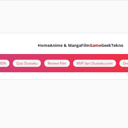
Home
Anime & Manga
Film
Game
Geek
Tekno
i IDN
Quiz Duniaku
Review Film
MVP dari Duniaku.com
On