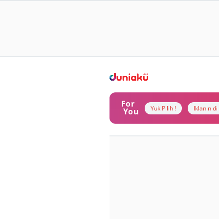
For
Yuk Pilih !
Iklanin d
You