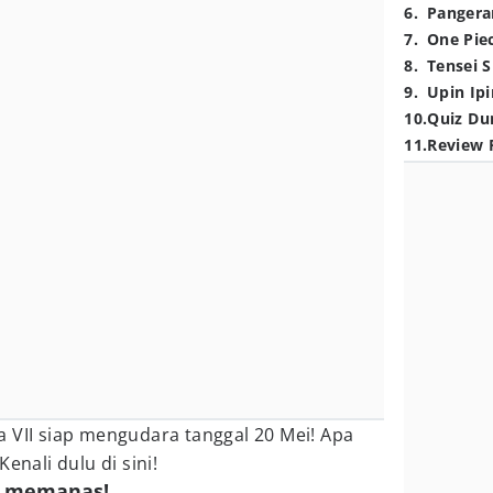
6
.
Pangera
7
.
One Pie
8
.
Tensei S
9
.
Upin Ipi
10
.
Quiz Du
11
.
Review 
 VII siap mengudara tanggal 20 Mei! Apa
enali dulu di sini!
n memanas!