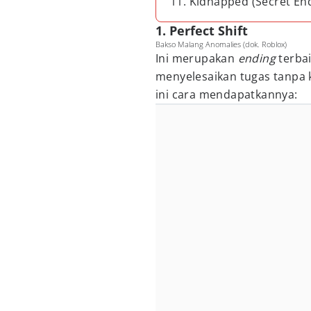
11. Kidnapped (Secret En
1. Perfect Shift
Bakso Malang Anomalies (dok. Roblox)
Ini merupakan
ending
terba
menyelesaikan tugas tanpa k
ini cara mendapatkannya: