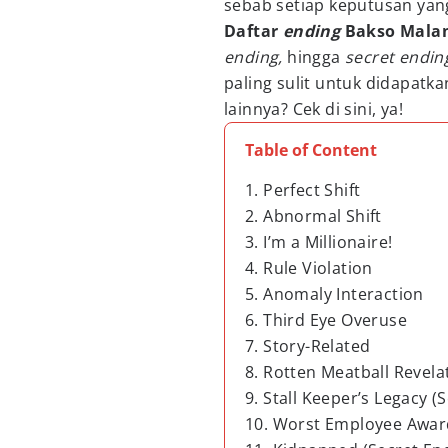
sebab setiap keputusan ya
Daftar
ending
Bakso Mala
ending,
hingga
secret ending
paling sulit untuk didapatk
lainnya? Cek di sini, ya!
Table of Content
1. Perfect Shift
2. Abnormal Shift
3. I’m a Millionaire!
4. Rule Violation
5. Anomaly Interaction
6. Third Eye Overuse
7. Story-Related
8. Rotten Meatball Revela
9. Stall Keeper’s Legacy (
10. Worst Employee Awar