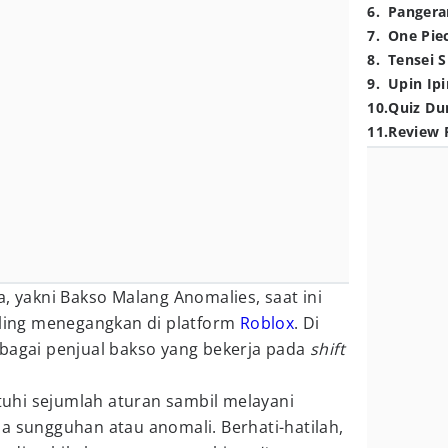
6
.
Pangera
7
.
One Pie
8
.
Tensei S
9
.
Upin Ipi
10
.
Quiz Du
11
.
Review 
a, yakni Bakso Malang Anomalies, saat ini
aling menegangkan di platform
Roblox
. Di
ebagai penjual bakso yang bekerja pada
shift
uhi sejumlah aturan sambil melayani
a sungguhan atau anomali. Berhati-hatilah,