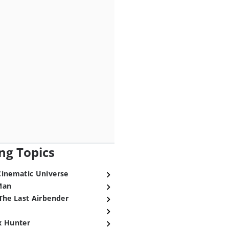
ng Topics
Cinematic Universe
Man
The Last Airbender
x Hunter