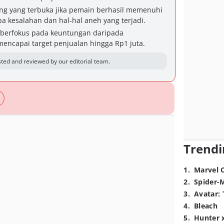
ing yang terbuka jika pemain berhasil memenuhi
apa kesalahan dan hal-hal aneh yang terjadi.
ni berfokus pada keuntungan daripada
encapai target penjualan hingga Rp1 juta.
ted and reviewed by our editorial team.
Trendi
1
.
Marvel 
2
.
Spider-
3
.
Avatar: 
4
.
Bleach
5
.
Hunter 