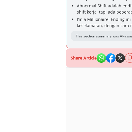
Abnormal Shift adalah end
shift kerja, tapi ada beber
I’m a Millionaire! Ending i
keselamatan, dengan cara m
This section summary was AI-assis
Share Article