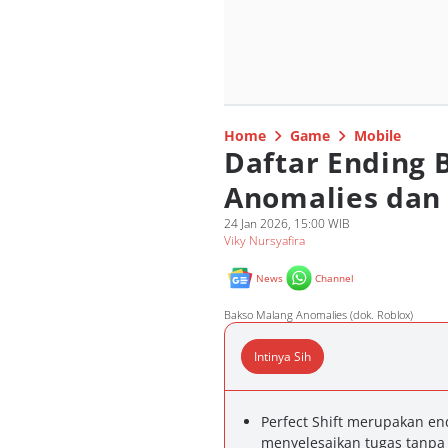
Home
Game
Mobile
Daftar Ending 
Anomalies dan
24 Jan 2026, 15:00 WIB
Viky Nursyafira
News
Channel
Bakso Malang Anomalies (dok. Roblox)
Intinya Sih
Perfect Shift merupakan en
menyelesaikan tugas tanpa