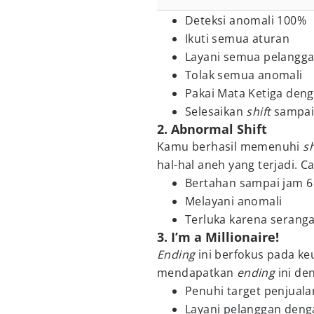
Deteksi anomali 100%
Ikuti semua aturan
Layani semua pelangg
Tolak semua anomali
Pakai Mata Ketiga deng
Selesaikan
shift
sampai
2. Abnormal Shift
Kamu berhasil memenuhi
sh
hal-hal aneh yang terjadi.
Bertahan sampai jam 6 
Melayani anomali
Terluka karena serang
3. I’m a Millionaire!
Ending
ini berfokus pada k
mendapatkan
ending
ini de
Penuhi target penjuala
Layani pelanggan denga