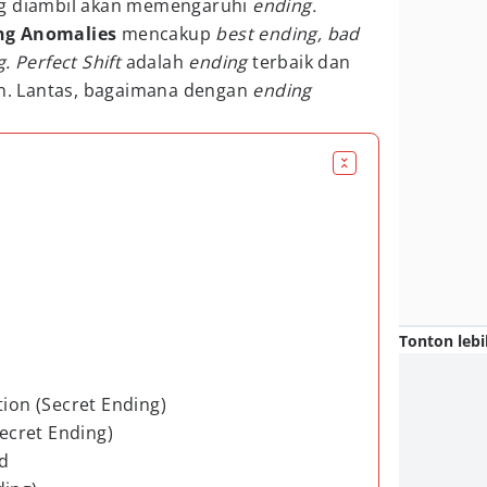
ng diambil akan memengaruhi
ending.
ng Anomalies
mencakup
best ending, bad
. Perfect Shift
adalah
ending
terbaik dan
an. Lantas, bagaimana dengan
ending
Tonton lebi
tion (Secret Ending)
Secret Ending)
d