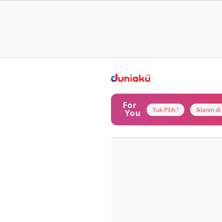
For
Yuk Pilih !
Iklanin d
You