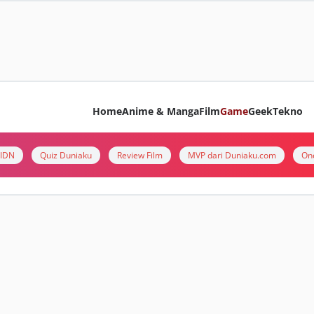
Home
Anime & Manga
Film
Game
Geek
Tekno
i IDN
Quiz Duniaku
Review Film
MVP dari Duniaku.com
On