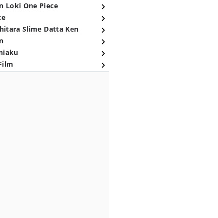
n Loki One Piece
ce
hitara Slime Datta Ken
n
niaku
Film