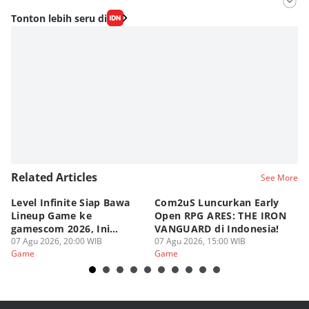
Editor
Tonton lebih seru di
Lea Lyliana
Editor
Fahrul Razi Uni Nurullah
Related Articles
See More
Level Infinite Siap Bawa
Com2uS Luncurkan Early
R
Lineup Game ke
Open RPG ARES: THE IRON
Zo
gamescom 2026, Ini
VANGUARD di Indonesia!
Ke
Judulnya!
07 Agu 2026, 20:00 WIB
07 Agu 2026, 15:00 WIB
07
Game
Game
G