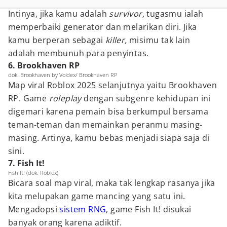
Intinya, jika kamu adalah
survivor,
tugasmu ialah
memperbaiki generator dan melarikan diri. Jika
kamu berperan sebagai
killer,
misimu tak lain
adalah membunuh para penyintas.
6. Brookhaven RP
dok. Brookhaven by Voldex/ Brookhaven RP
Map viral Roblox 2025 selanjutnya yaitu Brookhaven
RP. Game
roleplay
dengan subgenre kehidupan ini
digemari karena pemain bisa berkumpul bersama
teman-teman dan memainkan peranmu masing-
masing. Artinya, kamu bebas menjadi siapa saja di
sini.
7. Fish It!
Fish It! (dok. Roblox)
Bicara soal map viral, maka tak lengkap rasanya jika
kita melupakan game mancing yang satu ini.
Mengadopsi
sistem RNG
, game Fish It! disukai
banyak orang karena adiktif.