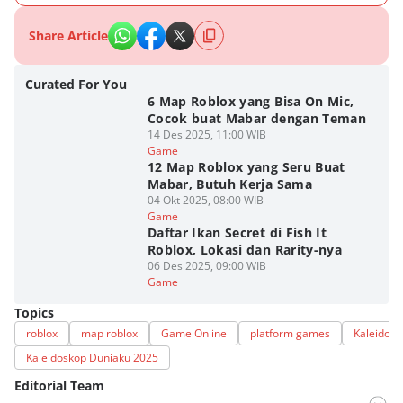
Share Article
Curated For You
6 Map Roblox yang Bisa On Mic,
Cocok buat Mabar dengan Teman
14 Des 2025, 11:00 WIB
Game
12 Map Roblox yang Seru Buat
Mabar, Butuh Kerja Sama
04 Okt 2025, 08:00 WIB
Game
Daftar Ikan Secret di Fish It
Roblox, Lokasi dan Rarity-nya
06 Des 2025, 09:00 WIB
Game
Topics
roblox
map roblox
Game Online
platform games
Kaleidos
Kaleidoskop Duniaku 2025
Editorial Team