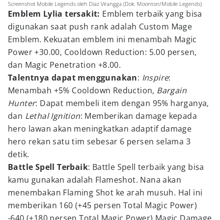
Screenshot Mobile Legends oleh Diaz Virangga (Dok. Moonton/Mobile Legends)
Emblem Lylia tersakit:
Emblem terbaik yang bisa
digunakan saat push rank adalah Custom Mage
Emblem. Kekuatan emblem ini menambah Magic
Power +30.00, Cooldown Reduction: 5.00 persen,
dan Magic Penetration +8.00.
Talentnya dapat menggunakan
:
Inspire
:
Menambah +5% Cooldown Reduction,
Bargain
Hunter
: Dapat membeli item dengan 95% harganya,
dan
Lethal Ignition
: Memberikan damage kepada
hero lawan akan meningkatkan adaptif damage
hero rekan satu tim sebesar 6 persen selama 3
detik.
Battle Spell Terbaik
: Battle Spell terbaik yang bisa
kamu gunakan adalah Flameshot. Nana akan
menembakan Flaming Shot ke arah musuh. Hal ini
memberikan 160 (+45 persen Total Magic Power)
-640 (+180 persen Total Magic Power) Magic Damage