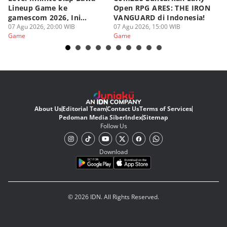
Lineup Game ke
Open RPG ARES: THE IRON
Zo
gamescom 2026, Ini
VANGUARD di Indonesia!
Ke
Judulnya!
07 Agu 2026, 20:00 WIB
07 Agu 2026, 15:00 WIB
07
Game
Game
G
About Us
Editorial Team
Contact Us
Terms of Services
Pedoman Media Siber
Index
Sitemap
Follow Us
Download
© 2026 IDN. All Rights Reserved.