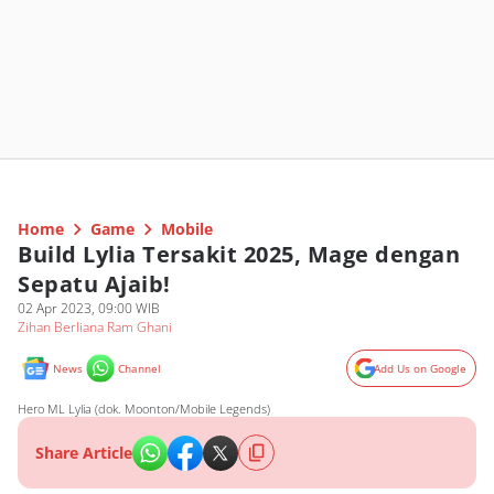
Home
Game
Mobile
Build Lylia Tersakit 2025, Mage dengan
Sepatu Ajaib!
02 Apr 2023, 09:00 WIB
Zihan Berliana Ram Ghani
News
Channel
Add Us on Google
Hero ML Lylia (dok. Moonton/Mobile Legends)
Share Article