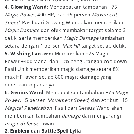
4. Glowing Wand
: Mendapatkan tambahan +75
Magic Powe
r, 400 HP, dan +5 persen
Movement
Speed.
Pasif dari Glowing Wand akan memberikan
Magic Damage
dan efek membakar target selama 3
detik, serta memberikan
Magic Damage
tambahan
setara dengan 1 persen
Max HP
target setiap detik.
5. Wishing Lantern:
Memberikan +75 Magic
Power,+400 Mana, dan 10% pengurangan cooldown.
Pasif Unik memberikan magic damage setara 8%
max HP lawan setiap 800 magic damage yang
diberikan kepadanya.
6. Genius Wand
: Mendapatkan tambahan +75
Magic
Power
, +5 persen
Movement Speed
, dan Atribut +15
Magical Penetration
. Pasif dari Genius Wand akan
memberikan tambahan
damage
dan mengurangi
magic defense
lawan.
2. Emblem dan Battle Spell Lylia