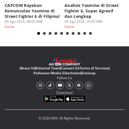
CAPCOM Rayakan
Analisis Yasmine di Street
ra
Kemunculan Yasmine di
Fighter 6, Super Agresif
W
Street Fighter 6 di Filipina!
dan Lengkap
Ho
06 Agu 2026, 08:00 WIB
05 Agu 2026, 20:00 WIB
20
03
Game
Game
G
About Us
Editorial Team
Contact Us
Terms of Services
Pedoman Media Siber
Index
Sitemap
Follow Us
Download
© 2026 IDN. All Rights Reserved.