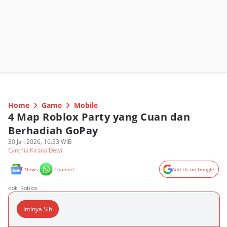
Home
Game
Mobile
4 Map Roblox Party yang Cuan dan
Berhadiah GoPay
30 Jan 2026, 16:53 WIB
Cynthia Kirana Dewi
News
Channel
Add Us on Google
dok. Roblox
Intinya Sih