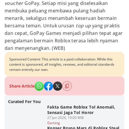
voucher
GoPay. Setiap misi yang diselesaikan
membuka peluang membawa pulang hadiah
menarik, sekaligus menambah keseruan bermain
bersama teman. Untuk urusan
top up
yang praktis
dan cepat, GoPay Games menjadi pilihan tepat agar
pengalaman bermain Roblox terasa lebih nyaman
dan menyenangkan. (WEB)
Sponsored Content: This article is a paid collaboration. While this
content is sponsored, all insights, reviews, and editorial standards
remain entirely our own.
Share Article
Curated For You
Fakta Game Roblox Tol Anomali,
Sensasi Jaga Tol Horor
27 Jan 2026, 19:00 WIB
Gaming
Konser Bruno Mars di Roblox Steal