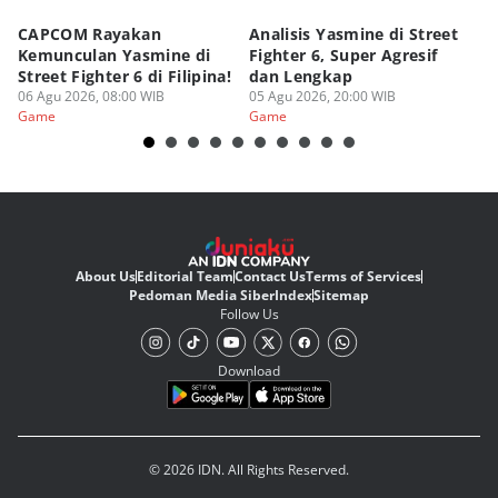
CAPCOM Rayakan
Analisis Yasmine di Street
ra
Kemunculan Yasmine di
Fighter 6, Super Agresif
W
Street Fighter 6 di Filipina!
dan Lengkap
Ho
06 Agu 2026, 08:00 WIB
05 Agu 2026, 20:00 WIB
20
03
Game
Game
G
About Us
Editorial Team
Contact Us
Terms of Services
Pedoman Media Siber
Index
Sitemap
Follow Us
Download
© 2026 IDN. All Rights Reserved.