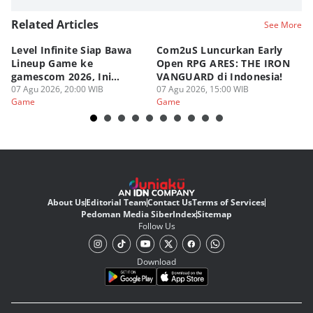
Related Articles
See More
Level Infinite Siap Bawa
Com2uS Luncurkan Early
R
Lineup Game ke
Open RPG ARES: THE IRON
Zo
gamescom 2026, Ini
VANGUARD di Indonesia!
Ke
Judulnya!
07 Agu 2026, 20:00 WIB
07 Agu 2026, 15:00 WIB
07
Game
Game
G
About Us
Editorial Team
Contact Us
Terms of Services
Pedoman Media Siber
Index
Sitemap
Follow Us
Download