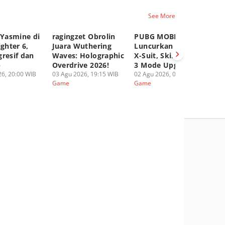
See More
 Yasmine di
ragingzet Obrolin
PUBG MOBILE
Ge
ighter 6,
Juara Wuthering
Luncurkan Druvaen
Ak
gresif dan
Waves: Holographic
X-Suit, Skin Dengan
Sn
p
Overdrive 2026!
3 Mode Upgradable!
Ag
6, 20:00 WIB
03 Agu 2026, 19:15 WIB
02 Agu 2026, 05:00 WIB
01
Game
Game
G