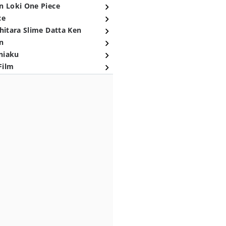
n Loki One Piece
ce
hitara Slime Datta Ken
n
niaku
Film