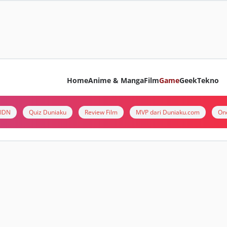
Home
Anime & Manga
Film
Game
Geek
Tekno
i IDN
Quiz Duniaku
Review Film
MVP dari Duniaku.com
On