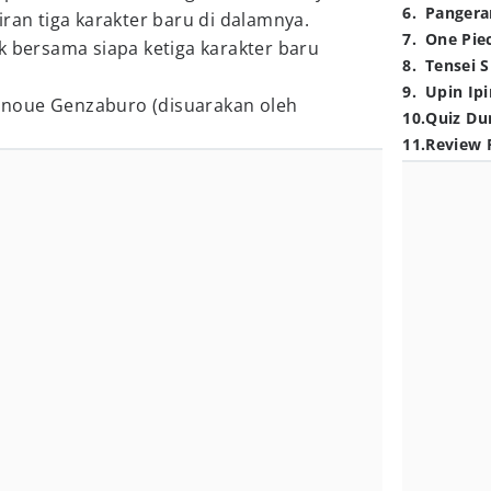
6
.
Pangera
ran tiga karakter baru di dalamnya.
7
.
One Pie
k bersama siapa ketiga karakter baru
8
.
Tensei S
9
.
Upin Ipi
Inoue Genzaburo (disuarakan oleh
10
.
Quiz Du
11
.
Review 