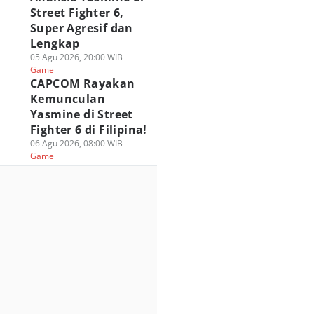
Street Fighter 6,
Super Agresif dan
Lengkap
nshin Impact
PUBG MOBILE
Festival Roblox
05 Agu 2026, 20:00 WIB
hirnya Tiba di
Berkolaborasi
Online KWA
Game
ezhnaya Pada 12
dengan Spider-Man
CARNAVAL 2026
CAPCOM Rayakan
ustus!
Brand New Day!
Hadirkan Hadiah 
Kemunculan
 Agu 2026, 05:00 WIB
31 Jul 2026, 17:00 WIB
100 Juta!
Yasmine di Street
ame
Game
31 Jul 2026, 13:00 WIB
Fighter 6 di Filipina!
Game
06 Agu 2026, 08:00 WIB
Game