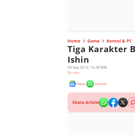
Home
Game
Konsol & PC
Tiga Karakter 
Ishin
04 Sep 2013, 14:28 WIB
Ryuzen
News
Channel
Share Article