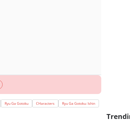
Ryu Ga Gotoku
CHaracters
Ryu Ga Gotoku: Ishin
Trendi