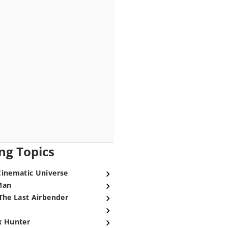
ng Topics
Cinematic Universe
Man
The Last Airbender
x Hunter