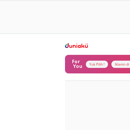
For
Yuk Pilih !
Iklanin d
You