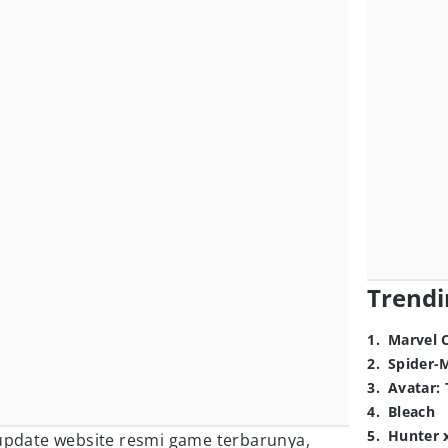
Trendi
1
.
Marvel 
2
.
Spider-
3
.
Avatar: 
4
.
Bleach
5
.
Hunter 
-update website resmi game terbarunya,