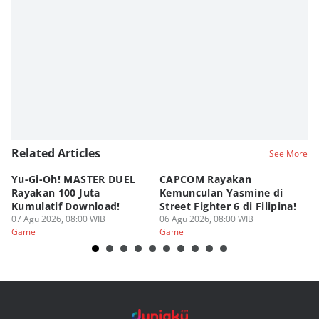
Nadia Agatha Pramesthi
Editor
Zihan Berliana Ram Ghani
Editor
Fahreza Murnanda
Related Articles
See More
Yu-Gi-Oh! MASTER DUEL
CAPCOM Rayakan
An
Rayakan 100 Juta
Kemunculan Yasmine di
Fi
Kumulatif Download!
Street Fighter 6 di Filipina!
d
07 Agu 2026, 08:00 WIB
06 Agu 2026, 08:00 WIB
05
Game
Game
G