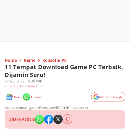
Home
Game
Konsol & PC
11 Tempat Download Game PC Terbaik,
Dijamin Seru!
22 Agu 2022, 19:30 WIB
Zihan Berliana Ram Ghani
News
Channel
Add Us on Google
ilustrasi bermain game (Pexels.com/RODNAE Productions)
Share Article