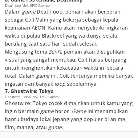
Deathloop (dok. EPIC Games)
Dalam
game
Deathloop, pemain akan berperan
sebagai Colt Vahn yang bekerja sebagai kepala
keamanan AEON. Kamu akan menyelidiki lingkaran
waktu di pulau Blackreef yang waktunya selalu
berulang saat satu hari sudah selesai.
Mengusung tema
Sci-Fi
, pemain akan disuguhkan
visual yang sangat memukau. Colt harus berjuang
untuk menghentikan kekacauan waktu ini secara
total. Dalam
game
ini, Colt tentunya memiliki banyak
ingatan dari banyak
loop
sebelumnya.
7. Ghostwire: Tokyo
Ghostwire: Tokyo (dok. EPIC Games)
Ghostwire: Tokyo cocok dimainkan untuk kamu yang
ingin bermain
game
horor.
Game
ini menampilkan
hantu budaya lokal Jepang yang populer di anime,
film, manga, atau
game.