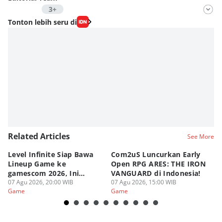
3+
Editor
Tonton lebih seru di
Nadia Agatha Pramesthi
Editor
Zihan Berliana Ram Ghani
Editor
Fahreza Murnanda
Related Articles
See More
Level Infinite Siap Bawa
Com2uS Luncurkan Early
R
Lineup Game ke
Open RPG ARES: THE IRON
Zo
gamescom 2026, Ini
VANGUARD di Indonesia!
Ke
Judulnya!
07 Agu 2026, 20:00 WIB
07 Agu 2026, 15:00 WIB
07
Game
Game
G