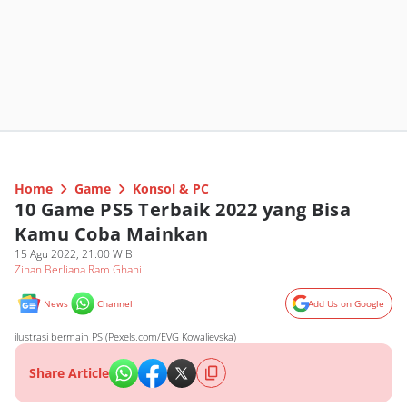
Home
Game
Konsol & PC
10 Game PS5 Terbaik 2022 yang Bisa
Kamu Coba Mainkan
15 Agu 2022, 21:00 WIB
Zihan Berliana Ram Ghani
News
Channel
Add Us on Google
ilustrasi bermain PS (Pexels.com/EVG Kowalievska)
Share Article