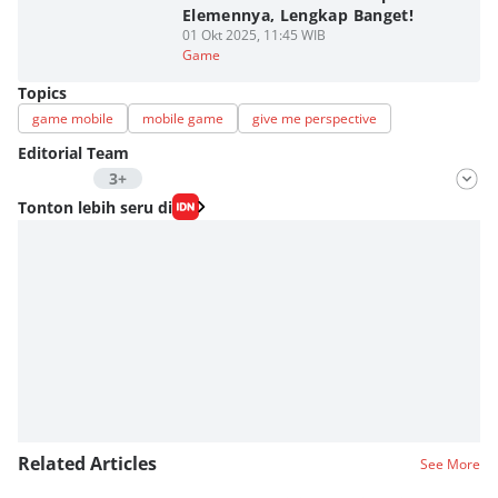
Elemennya, Lengkap Banget!
01 Okt 2025, 11:45 WIB
Game
Topics
game mobile
mobile game
give me perspective
Editorial Team
3+
Editor
Tonton lebih seru di
Nadia Agatha Pramesthi
Editor
Zihan Berliana Ram Ghani
Editor
Fahreza Murnanda
Related Articles
See More