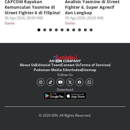
CAPCOM Rayakan
Analisis Yasmine di Street
ra
Kemunculan Yasmine di
Fighter 6, Super Agresif
W
Street Fighter 6 di Filipina!
dan Lengkap
Ho
06 Agu 2026, 08:00 WIB
05 Agu 2026, 20:00 WIB
20
03
Game
Game
G
About Us
Editorial Team
Contact Us
Terms of Services
Pedoman Media Siber
Index
Sitemap
Follow Us
Download
© 2026 IDN. All Rights Reserved.