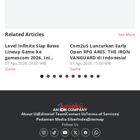
Related Articles
See More
Level Infinite Siap Bawa
Com2uS Luncurkan Early
R
Lineup Game ke
Open RPG ARES: THE IRON
Zo
gamescom 2026, Ini
VANGUARD di Indonesia!
Ke
Judulnya!
07 Agu 2026, 20:00 WIB
07 Agu 2026, 15:00 WIB
07
Game
Game
G
About Us
Editorial Team
Contact Us
Terms of Services
Pedoman Media Siber
Index
Sitemap
Follow Us