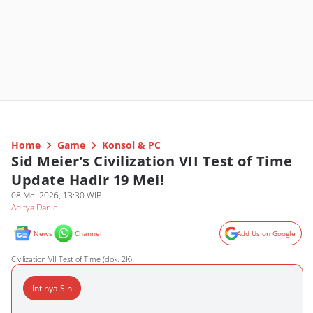
Home
Game
Konsol & PC
Sid Meier’s Civilization VII Test of Time
Update Hadir 19 Mei!
08 Mei 2026, 13:30 WIB
Aditya Daniel
News
Channel
Add Us on Google
Civilization VII Test of Time (dok. 2K)
Intinya Sih