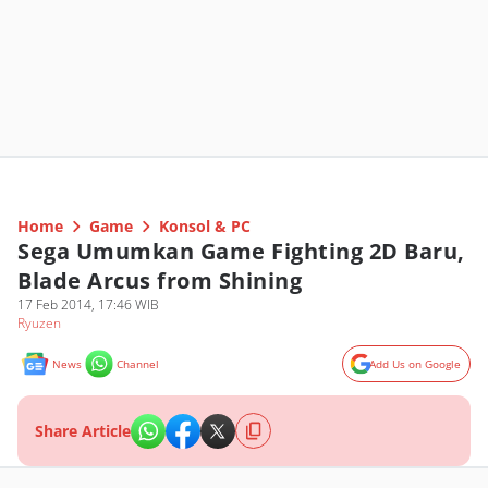
Home
Game
Konsol & PC
Sega Umumkan Game Fighting 2D Baru,
Blade Arcus from Shining
17 Feb 2014, 17:46 WIB
Ryuzen
News
Channel
Add Us on Google
Share Article