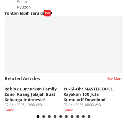
Editor
Ryuzen
Tonton lebih seru di
Related Articles
See More
Roblox Luncurkan Family
Yu-Gi-Oh! MASTER DUEL
C
Zone, Ruang Jelajah Buat
Rayakan 100 Juta
K
Keluarga Indonesia!
Kumulatif Download!
St
07 Agu 2026, 13:00 WIB
07 Agu 2026, 08:00 WIB
06
Game
Game
G