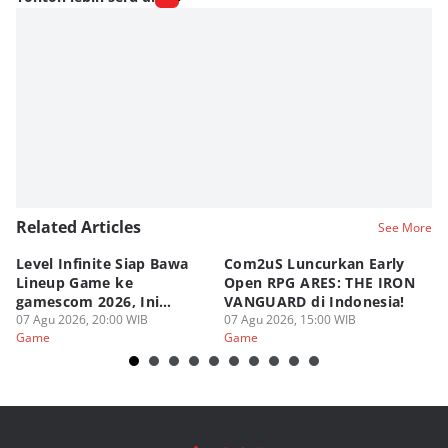
Related Articles
See More
Level Infinite Siap Bawa
Com2uS Luncurkan Early
R
Lineup Game ke
Open RPG ARES: THE IRON
Zo
gamescom 2026, Ini
VANGUARD di Indonesia!
Ke
Judulnya!
07 Agu 2026, 20:00 WIB
07 Agu 2026, 15:00 WIB
07
Game
Game
G