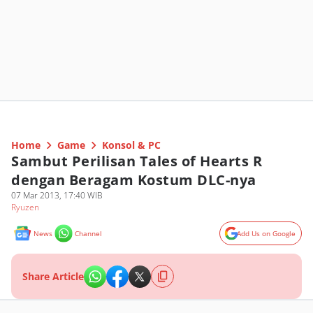
Home
Game
Konsol & PC
Sambut Perilisan Tales of Hearts R
dengan Beragam Kostum DLC-nya
07 Mar 2013, 17:40 WIB
Ryuzen
News
Channel
Add Us on Google
Share Article