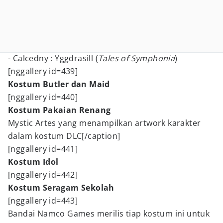
- Calcedny : Yggdrasill (
Tales of Symphonia
)
[nggallery id=439]
Kostum Butler dan Maid
[nggallery id=440]
Kostum Pakaian Renang
Mystic Artes yang menampilkan artwork karakter
dalam kostum DLC[/caption]
[nggallery id=441]
Kostum Idol
[nggallery id=442]
Kostum Seragam Sekolah
[nggallery id=443]
Bandai Namco Games merilis tiap kostum ini untuk