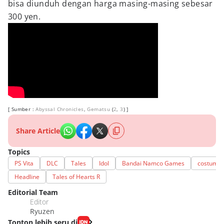
bisa diunduh dengan harga masing-masing sebesar
300 yen.
[ Sumber :
Abyssal Chronicles
,
Gematsu
(
2
,
3
) ]
Share Article
Topics
PS Vita
DLC
Tales
Idol
Bandai Namco Games
costume
Headline
Tales of Hearts R
Editorial Team
Editor
Ryuzen
Tonton lebih seru di