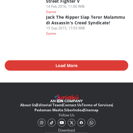
Street Fighter V
14 Feb 2016, 11:00 WIB
Game
Jack The Ripper Siap Teror Malammu
di Assassin's Creed Syndicate!
15 Sep 2015, 17:03 WIB
Game
Load More
About Us
Editorial Team
Contact Us
Terms of Services
Pedoman Media Siber
Index
Sitemap
Follow Us
Download