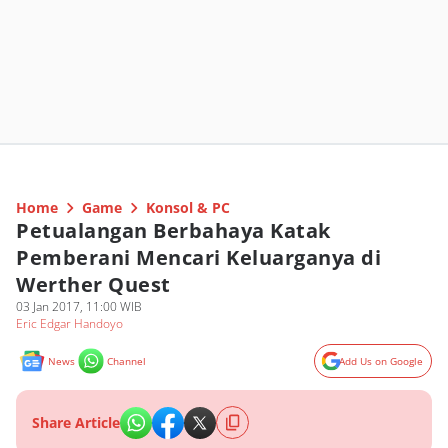
Home
Game
Konsol & PC
Petualangan Berbahaya Katak
Pemberani Mencari Keluarganya di
Werther Quest
03 Jan 2017, 11:00 WIB
Eric Edgar Handoyo
News
Channel
Add Us on Google
Share Article