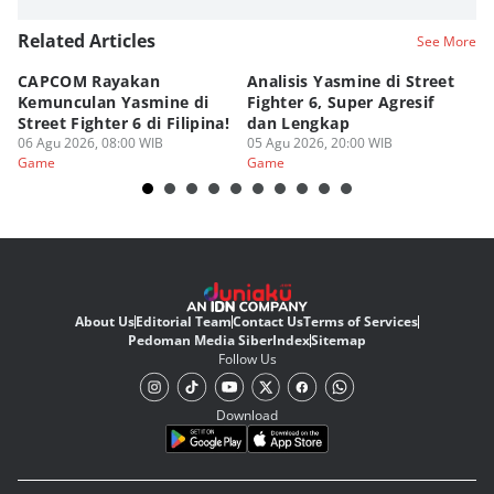
Related Articles
See More
CAPCOM Rayakan
Analisis Yasmine di Street
ra
Kemunculan Yasmine di
Fighter 6, Super Agresif
W
Street Fighter 6 di Filipina!
dan Lengkap
Ho
06 Agu 2026, 08:00 WIB
05 Agu 2026, 20:00 WIB
20
03
Game
Game
G
About Us
Editorial Team
Contact Us
Terms of Services
Pedoman Media Siber
Index
Sitemap
Follow Us
Download