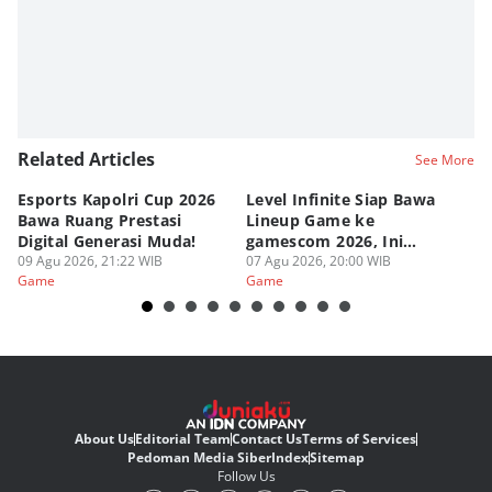
Related Articles
See More
Esports Kapolri Cup 2026
Level Infinite Siap Bawa
C
Bawa Ruang Prestasi
Lineup Game ke
O
Digital Generasi Muda!
gamescom 2026, Ini
V
09 Agu 2026, 21:22 WIB
Judulnya!
07 Agu 2026, 20:00 WIB
07
Game
Game
G
About Us
Editorial Team
Contact Us
Terms of Services
Pedoman Media Siber
Index
Sitemap
Follow Us