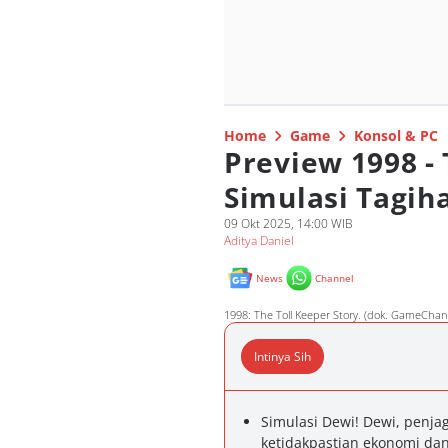
Home
Game
Konsol & PC
Preview 1998 - 
Simulasi Tagiha
09 Okt 2025, 14:00 WIB
Aditya Daniel
News
Channel
1998: The Toll Keeper Story. (dok. GameChan
Intinya Sih
Simulasi Dewi! Dewi, penja
ketidakpastian ekonomi dan