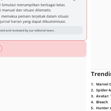
! Simulasi menampilkan berbagai kelas
 manual dan situasi dilematis.
i memaksa pemain terjebak dalam situasi
urnal harian yang dapat dikustomisasi.
ted and reviewed by our editorial team.
Trendi
1
.
Marvel 
2
.
Spider-
3
.
Avatar: 
4
.
Bleach
5
.
Hunter 