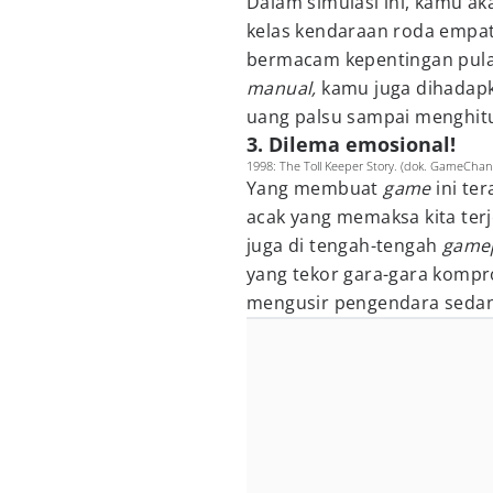
Dalam simulasi ini, kamu 
kelas kendaraan roda empa
bermacam kepentingan pula.
manual,
kamu juga dihadapka
uang palsu sampai menghit
3. Dilema emosional!
1998: The Toll Keeper Story. (dok. GameChan
Yang membuat
game
ini te
acak yang memaksa kita terj
juga di tengah-tengah
game
yang tekor gara-gara komp
mengusir pengendara sedan 