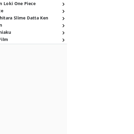
n Loki One Piece
ce
hitara Slime Datta Ken
n
niaku
Film