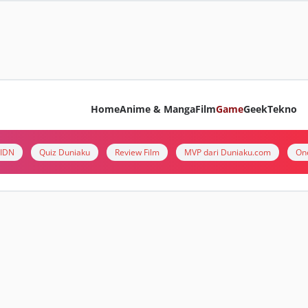
Home
Anime & Manga
Film
Game
Geek
Tekno
i IDN
Quiz Duniaku
Review Film
MVP dari Duniaku.com
On