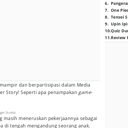
6
.
Pangera
7
.
One Pie
8
.
Tensei S
9
.
Upin Ipi
10
.
Quiz Du
11
.
Review 
mampir dan berpartisipasi dalam Media
eper Story! Seperti apa penampakan
game
-
ger Studio)
g masih meneruskan pekerjaannya sebagai
apa di tengah mengandung seorang anak.