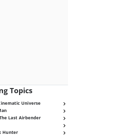
ng Topics
Cinematic Universe
Man
The Last Airbender
x Hunter