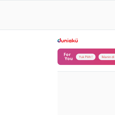
For
Yuk Pilih !
Iklanin d
You