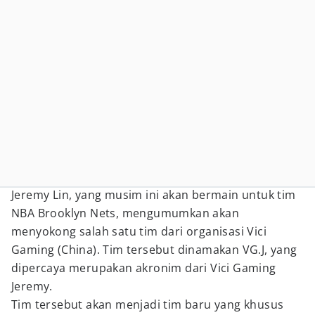
Jeremy Lin, yang musim ini akan bermain untuk tim
NBA Brooklyn Nets, mengumumkan akan
menyokong salah satu tim dari organisasi Vici
Gaming (China). Tim tersebut dinamakan VG.J, yang
dipercaya merupakan akronim dari Vici Gaming
Jeremy.
Tim tersebut akan menjadi tim baru yang khusus