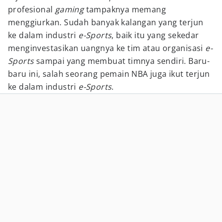
profesional
gaming
tampaknya memang
menggiurkan. Sudah banyak kalangan yang terjun
ke dalam industri
e-Sports
, baik itu yang sekedar
menginvestasikan uangnya ke tim atau organisasi
e-
Sports
sampai yang membuat timnya sendiri. Baru-
baru ini, salah seorang pemain NBA juga ikut terjun
ke dalam industri
e-Sports
.