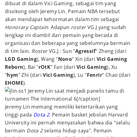
dibuat di dalam Vici Gaming, sebagai tim yang
disokong oleh Jeremy Lin. Pemain NBA tersebut
akan mendapat kehormatan dalam tim sebagai
Honorary Captain
. Adapun
roster
VG.J yang sudah
lengkap ini diambil dari pemain yang berada di
organisasi dan beberapa yang sebelumnya bermain
di tim lain.
Roster
VG.J : Sun "
Agressif
" Zheng (dari
LGD Gaming
), Wang "
Nono
" Xin (dari
Vici Gaming
Reborn
), Bai "
rOtK
" Fan (dari
Vici Gaming
), Xu
"
hym
" Zhi (dari
Vici Gaming
), Lu "
Fenrir
" Chao (dari
EHOME
).
Jeremy Lin saat menjadi panelis tamu di
turnamen The International 6[/caption]
Jeremy Lin memang memiliki ketertarikan yang
tinggi pada
Dota 2
. Pemain basket jebolan Harvard
University ini pernah menyatakan bahwa dia "selalu
bermain
Dota 2
selama hidup saya". Pemain