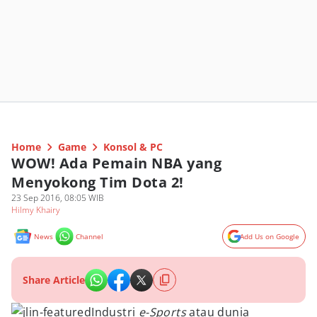
Home
Game
Konsol & PC
WOW! Ada Pemain NBA yang
Menyokong Tim Dota 2!
23 Sep 2016, 08:05 WIB
Hilmy Khairy
News
Channel
Add Us on Google
Share Article
Industri
e-Sports
atau dunia