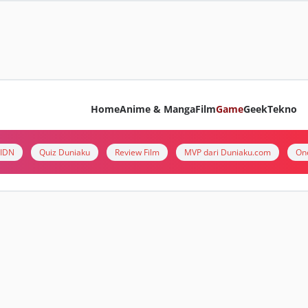
Home
Anime & Manga
Film
Game
Geek
Tekno
i IDN
Quiz Duniaku
Review Film
MVP dari Duniaku.com
On