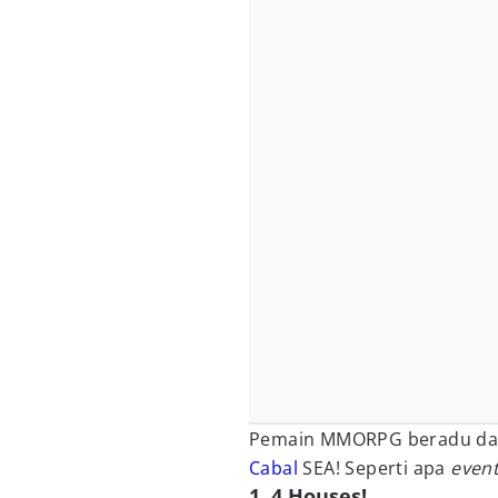
Pemain MMORPG beradu dala
Cabal
SEA! Seperti apa
even
1. 4 Houses!