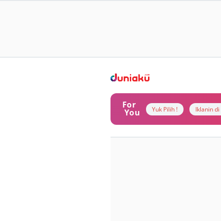
For
Yuk Pilih !
Iklanin d
You