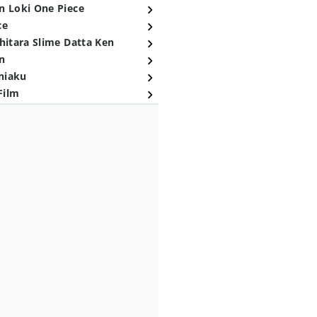
n Loki One Piece
ce
hitara Slime Datta Ken
n
niaku
Film