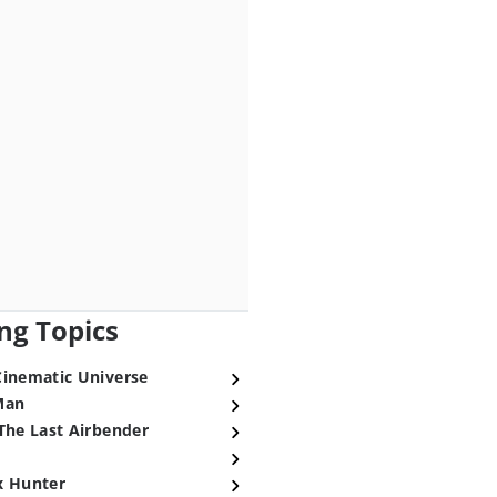
ng Topics
Cinematic Universe
Man
The Last Airbender
x Hunter