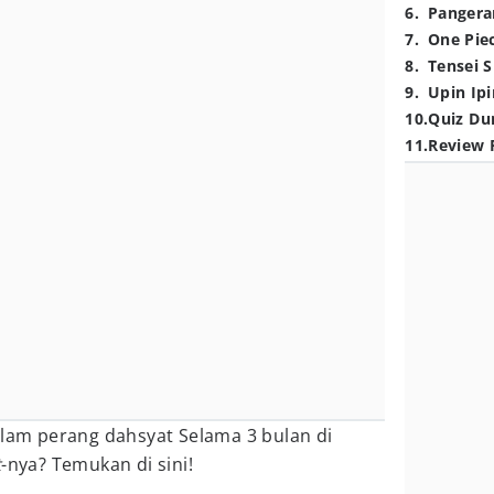
6
.
Pangera
7
.
One Pie
8
.
Tensei S
9
.
Upin Ipi
10
.
Quiz Du
11
.
Review 
m perang dahsyat Selama 3 bulan di
t
-nya? Temukan di sini!