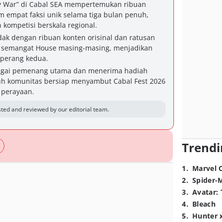
cy War” di Cabal SEA mempertemukan ribuan
 empat faksi unik selama tiga bulan penuh,
 kompetisi berskala regional.
dak dengan ribuan konten orisinal dan ratusan
n semangat House masing-masing, menjadikan
 perang kedua.
bagai pemenang utama dan menerima hadiah
h komunitas bersiap menyambut Cabal Fest 2026
 perayaan.
ted and reviewed by our editorial team.
Trendi
1
.
Marvel 
2
.
Spider-
3
.
Avatar: 
4
.
Bleach
5
.
Hunter 