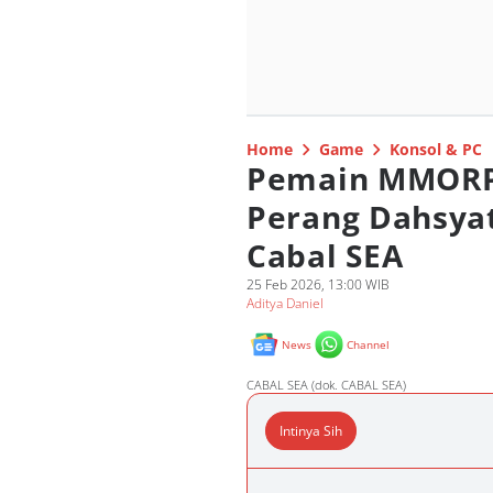
Home
Game
Konsol & PC
Pemain MMORP
Perang Dahsyat
Cabal SEA
25 Feb 2026, 13:00 WIB
Aditya Daniel
News
Channel
CABAL SEA (dok. CABAL SEA)
Intinya Sih