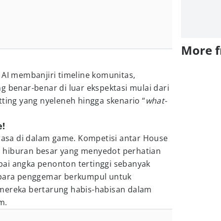
More 
 AI membanjiri timeline komunitas,
g benar-benar di luar ekspektasi mulai dari
tting yang nyeleneh hingga skenario “
what-
e!
erasa di dalam game. Kompetisi antar House
 hiburan besar yang menyedot perhatian
ai angka penonton tertinggi sebanyak
 para penggemar berkumpul untuk
mereka bertarung habis-habisan dalam
m.