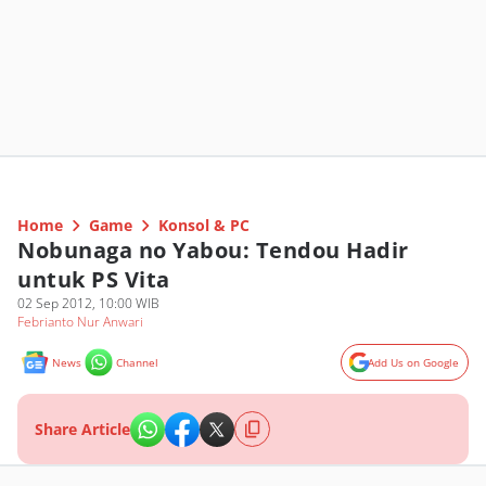
Home
Game
Konsol & PC
Nobunaga no Yabou: Tendou Hadir
untuk PS Vita
02 Sep 2012, 10:00 WIB
Febrianto Nur Anwari
News
Channel
Add Us on Google
Share Article