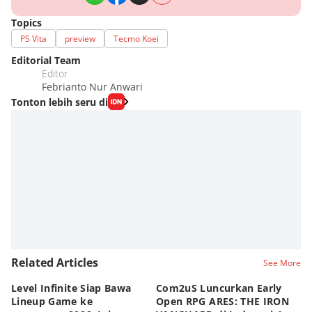
Topics
PS Vita
preview
Tecmo Koei
Editorial Team
Editor
Febrianto Nur Anwari
Tonton lebih seru di
Related Articles
See More
Level Infinite Siap Bawa
Com2uS Luncurkan Early
R
Lineup Game ke
Open RPG ARES: THE IRON
Zo