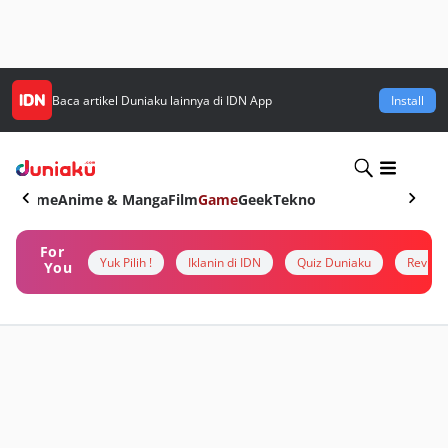
Baca artikel
Duniaku
lainnya di IDN App
Install
Home
Anime & Manga
Film
Game
Geek
Tekno
For
Yuk Pilih !
Iklanin di IDN
Quiz Duniaku
Review
You