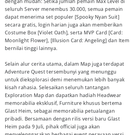
dengan mudah: Setika jumlah pemain Max Level di
seluruh Server menembus 30.000, semua pemain
dapat menerima set populer [Spooky Nyan Suit]
secara gratis, login harian juga akan memberikan
Costume Box [Violet Oath], serta MVP Card [Card:
Moonlight Flower], [Illusion Card: Angeling] dan Item
bernilai tinggi lainnya.
Selain alur cerita utama, dalam Map juga terdapat
Adventure Quest tersembunyi yang menunggu
untuk dieksplorasi demi menemukan lebih banyak
kisah rahasia. Selesaikan seluruh tantangan
Exploration Map dan dapatkan hadiah Headwear
memorabilia eksklusif, Furniture khusus bertema
Glast Heim, sebagai memorabilia petualangan
pribadi. Bersamaan dengan rilis versi baru Glast
Heim pada 9 Juli, pihak official juga akan
menyelenggarakan berbagai event perayaan versi,