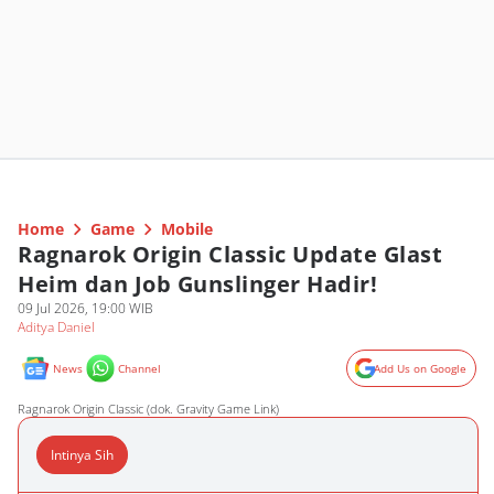
Home
Game
Mobile
Ragnarok Origin Classic Update Glast
Heim dan Job Gunslinger Hadir!
09 Jul 2026, 19:00 WIB
Aditya Daniel
News
Channel
Add Us on Google
Ragnarok Origin Classic (dok. Gravity Game Link)
Intinya Sih