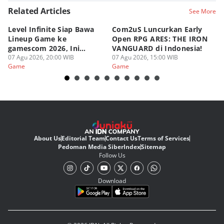
Related Articles
See More
Level Infinite Siap Bawa
Com2uS Luncurkan Early
R
Lineup Game ke
Open RPG ARES: THE IRON
Zo
gamescom 2026, Ini
VANGUARD di Indonesia!
Ke
Judulnya!
07 Agu 2026, 20:00 WIB
07 Agu 2026, 15:00 WIB
07
Game
Game
G
About Us
Editorial Team
Contact Us
Terms of Services
Pedoman Media Siber
Index
Sitemap
Follow Us
Download