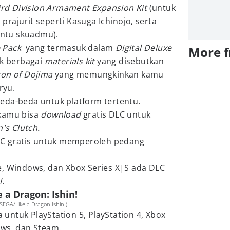
ird Division Armament Expansion Kit
(untuk
rajurit seperti Kasuga Ichinojo, serta
ntu skuadmu).
e Pack
yang termasuk dalam
Digital Deluxe
More 
uk berbagai
materials kit
yang disebutkan
gon of Dojima
yang memungkinkan kamu
ryu.
eda-beda untuk platform tertentu.
 kamu bisa
download
gratis DLC untuk
's Clutch.
DLC gratis untuk memperoleh pedang
e, Windows, dan Xbox Series X|S ada DLC
l
.
 a Dragon: Ishin!
 SEGA/Like a Dragon Ishin!)
a untuk PlayStation 5, PlayStation 4, Xbox
ows, dan Steam.