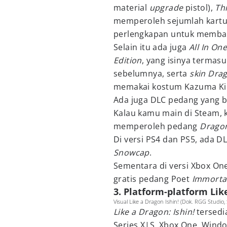
material
upgrade
pistol),
Th
memperoleh sejumlah kartu p
perlengkapan untuk memba
Selain itu ada juga
All In On
Edition
, yang isinya termas
sebelumnya, serta
skin Dra
memakai kostum Kazuma Ki
Ada juga DLC pedang yang b
Kalau kamu main di Steam,
memperoleh pedang
Dragon
Di versi PS4 dan PS5, ada 
Snowcap
.
Sementara di versi Xbox On
gratis pedang Poet
Immorta
3. Platform-platform Like
Visual Like a Dragon Ishin! (Dok. RGG Studio,
Like a Dragon: Ishin!
tersedi
Series X|S, Xbox One, Wind