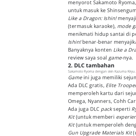
menyorot Sakamoto Ryoma,
untuk masuk ke Shinseng
Like a Dragon: Ishin!
menyaj
(termasuk karaoke),
mode g
menikmati hidup santai di 
Ishin!
benar-benar menyajik
Banyaknya konten
Like a Dr
review saya soal
game
-nya
.
2. DLC tambahan
Sakamoto Ryoma dengan skin Kazuma Kiryu. (
Game
ini juga memiliki se
Ada DLC gratis,
Elite Troope
memperoleh kartu dari seju
Omega, Nyanners, Cohh Car
Ada juga DLC
pack
seperti
R
Kit
(untuk memberi
experie
Kit
(untuk memperoleh den
Gun Upgrade Materials Kit
(