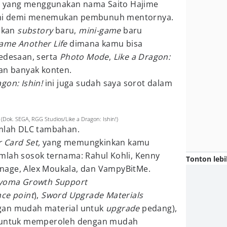
 yang menggunakan nama Saito Hajime
umi demi menemukan pembunuh mentornya.
ikan
substory
baru,
mini-game
baru
ame Another Life
dimana kamu bisa
pedesaan, serta
Photo Mode
,
Like a Dragon:
an banyak konten.
agon: Ishin!
ini juga sudah saya sorot dalam
Dok. SEGA, RGG Studios/Like a Dragon: Ishin!)
jumlah DLC tambahan.
r Card Set,
yang memungkinkan kamu
mlah sosok ternama: Rahul Kohli, Kenny
Tonton lebi
nage, Alex Moukala, dan VampyBitMe.
yoma Growth Support
nce point
),
Sword Upgrade Materials
gan mudah material untuk
upgrade
pedang),
untuk memperoleh dengan mudah