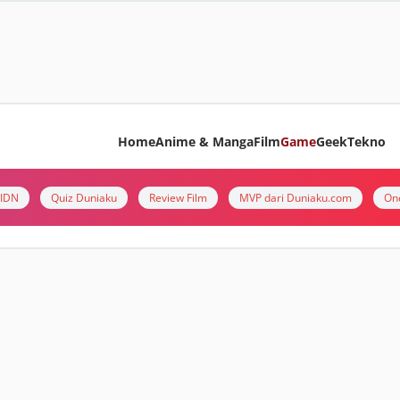
Home
Anime & Manga
Film
Game
Geek
Tekno
i IDN
Quiz Duniaku
Review Film
MVP dari Duniaku.com
On