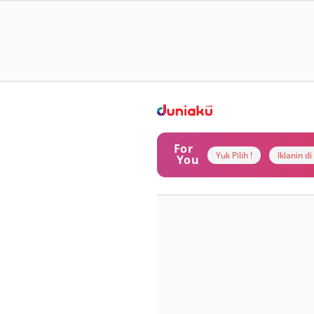
For
Yuk Pilih !
Iklanin d
You