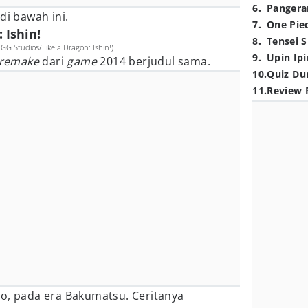
6
.
Pangera
di bawah ini.
7
.
One Pie
 Ishin!
8
.
Tensei S
RGG Studios/Like a Dragon: Ishin!)
9
.
Upin Ipi
remake
dari
game
2014 berjudul sama.
10
.
Quiz Du
11
.
Review 
yo, pada era Bakumatsu. Ceritanya