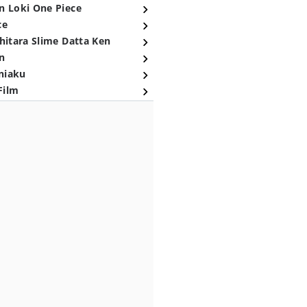
n Loki One Piece
ce
hitara Slime Datta Ken
n
niaku
Film