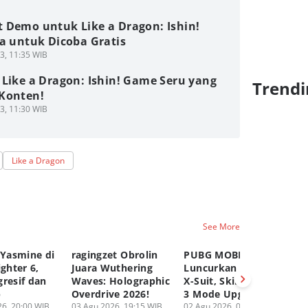
 Demo untuk Like a Dragon: Ishin!
a untuk Dicoba Gratis
3, 11:35 WIB
 Like a Dragon: Ishin! Game Seru yang
Trendi
Konten!
3, 11:30 WIB
Like a Dragon
See More
 Yasmine di
ragingzet Obrolin
PUBG MOBILE
Ge
ighter 6,
Juara Wuthering
Luncurkan Druvaen
Ak
gresif dan
Waves: Holographic
X-Suit, Skin Dengan
Sn
p
Overdrive 2026!
3 Mode Upgradable!
Ag
6, 20:00 WIB
03 Agu 2026, 19:15 WIB
02 Agu 2026, 05:00 WIB
01