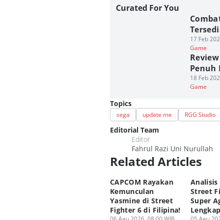
Curated For You
Combat
Tersedi
17 Feb 202
Game
Review
Penuh 
18 Feb 202
Game
Topics
sega
update me
RGG Studio
Editorial Team
Editor
Fahrul Razi Uni Nurullah
Related Articles
CAPCOM Rayakan
Analisis
Kemunculan
Street F
Yasmine di Street
Super A
Fighter 6 di Filipina!
Lengka
06 Agu 2026, 08:00 WIB
05 Agu 202