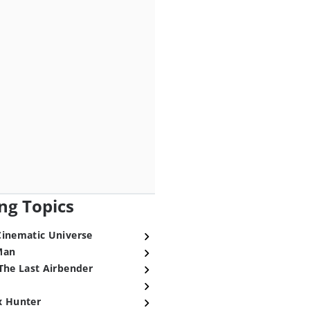
ng Topics
Cinematic Universe
Man
The Last Airbender
x Hunter