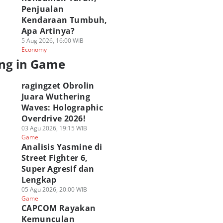
Penjualan
Kendaraan Tumbuh,
Apa Artinya?
5 Aug 2026, 16:00 WIB
Economy
ng in Game
ragingzet Obrolin
Juara Wuthering
Waves: Holographic
Overdrive 2026!
03 Agu 2026, 19:15 WIB
Game
Analisis Yasmine di
Street Fighter 6,
Super Agresif dan
Lengkap
nshin Impact
PUBG MOBILE
Festival Roblox
05 Agu 2026, 20:00 WIB
hirnya Tiba di
Berkolaborasi
Online KWA
Game
ezhnaya Pada 12
dengan Spider-Man
CARNAVAL 2026
CAPCOM Rayakan
ustus!
Brand New Day!
Hadirkan Hadiah 
Kemunculan
 Agu 2026, 05:00 WIB
31 Jul 2026, 17:00 WIB
100 Juta!