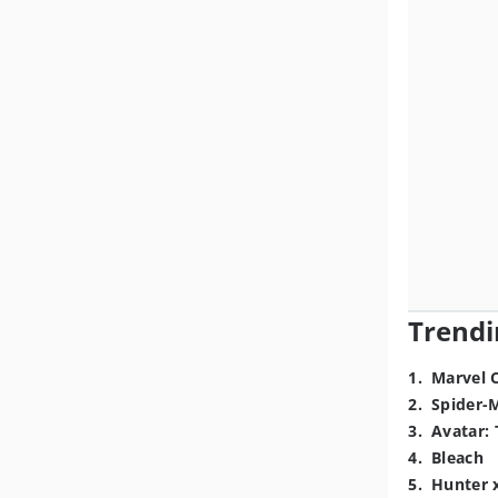
Trendi
1
.
Marvel 
2
.
Spider-
3
.
Avatar: 
4
.
Bleach
5
.
Hunter 