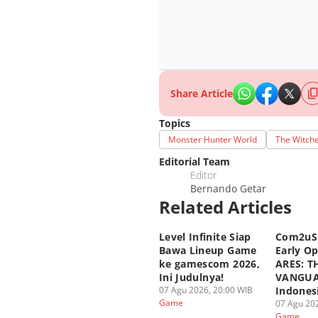
Share Article
Topics
Monster Hunter World
The Witche
Editorial Team
Editor
Bernando Getar
Related Articles
Level Infinite Siap
Com2uS
Bawa Lineup Game
Early O
ke gamescom 2026,
ARES: T
Ini Judulnya!
VANGUA
07 Agu 2026, 20:00 WIB
Indones
Game
07 Agu 202
Game