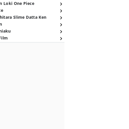
n Loki One Piece
ce
hitara Slime Datta Ken
n
niaku
Film