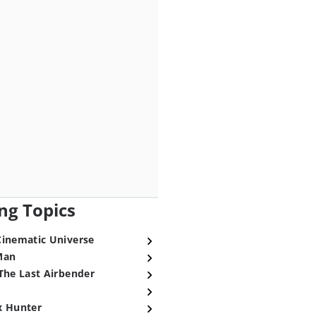
ng Topics
Cinematic Universe
Man
The Last Airbender
x Hunter