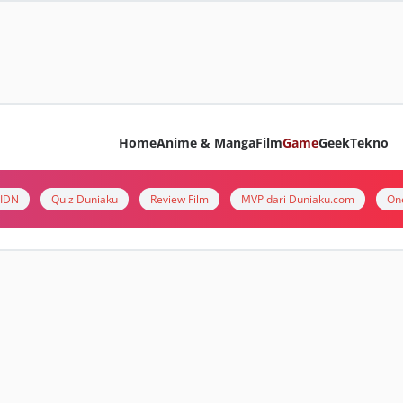
Home
Anime & Manga
Film
Game
Geek
Tekno
i IDN
Quiz Duniaku
Review Film
MVP dari Duniaku.com
On