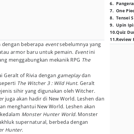
6
.
Pangera
7
.
One Pie
8
.
Tensei S
9
.
Upin Ipi
10
.
Quiz Du
11
.
Review 
da dengan beberapa
event
sebelumnya yang
atau armor baru untuk pemain.
Event
ini
ang menggabungkan mekanik RPG
The
i Geralt of Rivia dengan
gameplay
dan
seperti
The Witcher 3 : Wild Hunt
. Geralt
enis sihir yang digunakan oleh Witcher.
er
juga akan hadir di New World. Leshen dan
dan menghantui New World. Leshen akan
 kedalam
Monster Hunter World
. Monster
makhluk supernatural, berbeda dengan
er Hunter
.