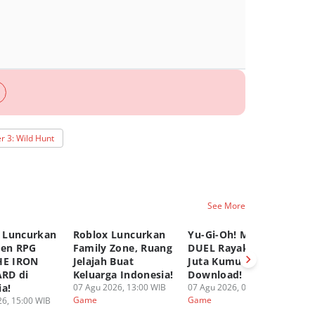
r 3: Wild Hunt
See More
 Luncurkan
Roblox Luncurkan
Yu-Gi-Oh! MASTER
C
pen RPG
Family Zone, Ruang
DUEL Rayakan 100
K
HE IRON
Jelajah Buat
Juta Kumulatif
Ya
RD di
Keluarga Indonesia!
Download!
Fi
ia!
07 Agu 2026, 13:00 WIB
07 Agu 2026, 08:00 WIB
06
Game
Game
G
6, 15:00 WIB