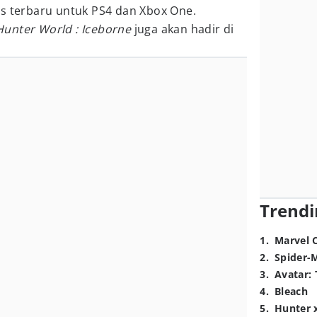
is terbaru untuk PS4 dan Xbox One.
unter World : Iceborne
juga akan hadir di
Trendi
1
.
Marvel 
2
.
Spider-
3
.
Avatar: 
4
.
Bleach
5
.
Hunter 