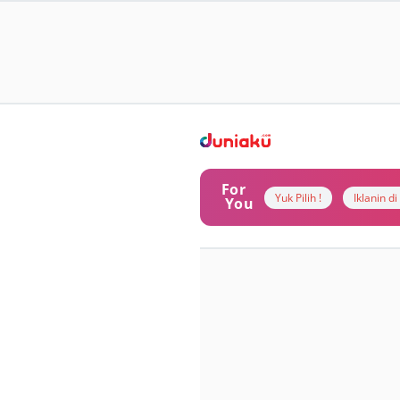
For
Yuk Pilih !
Iklanin d
You