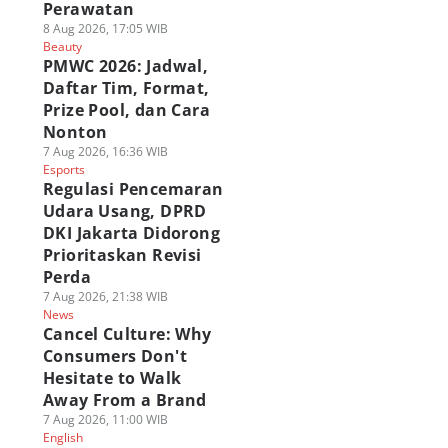
Perawatan
8 Aug 2026, 17:05 WIB
Beauty
PMWC 2026: Jadwal,
Daftar Tim, Format,
Prize Pool, dan Cara
Nonton
7 Aug 2026, 16:36 WIB
Esports
Regulasi Pencemaran
Udara Usang, DPRD
DKI Jakarta Didorong
Prioritaskan Revisi
Perda
7 Aug 2026, 21:38 WIB
News
Cancel Culture: Why
APCOM Rayakan
Analisis Yasmine di
ragingzet Obrolin
emunculan
Street Fighter 6,
Juara Wuthering
Consumers Don't
smine di Street
Super Agresif dan
Waves: Holographi
Hesitate to Walk
ghter 6 di Filipina!
Lengkap
Overdrive 2026!
Away From a Brand
 Agu 2026, 08:00 WIB
05 Agu 2026, 20:00 WIB
03 Agu 2026, 19:15 WIB
7 Aug 2026, 11:00 WIB
ame
Game
Game
English