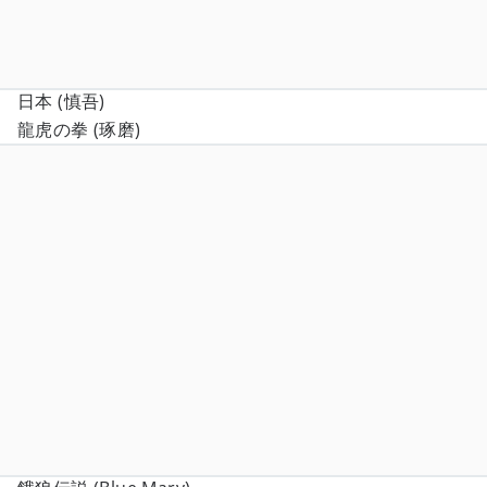
日本 (慎吾)
龍虎の拳 (琢磨)