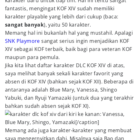
karakter baru untuk tiap tim. Hal ini tentu sangat
fantastis, mengingat KOF XIV sudah memiliki
karakter playable yang lebih dari cukup (baca:
sangat banyak
), yaitu 50 karakter.
Memang hal ini bukanlah hal yang mustahil. Apalagi
SNK Playmore
sangat serius ingin menjadikan KOF
XIV sebagai KOF terbaik, baik bagi para veteran KOF
maupun para pemula.
Jika kita lihat daftar karakter DLC KOF XIV di atas,
saya melihat banyak sekali karakter favorit yang
absen di KOF XIV (bahkan sejak KOF XII). Beberapa di
antaranya adalah Blue Mary, Vanessa, Shingo
Yabuki, dan Ryuji Yamazaki (untuk dua yang terakhir
bahkan sudah absen sejak KOF XI).
dari kiri ke kanan: Vanessa,
Blue Mary, Shingo, Yamazaki[/caption]
Memang ada juga karakter-karakter yang membuat
saya mengernyitkan dahi. Misalnya saja Bao dan