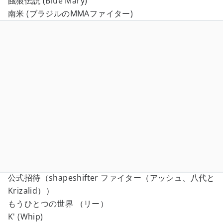
餓狼伝説 (Blue Mary)
南米 (ブラジルのMMAファイター)
公式招待（shapeshifter ファイター（アッシュ、八代と
Krizalid））
もうひとつの世界 （リー）
K' (Whip)