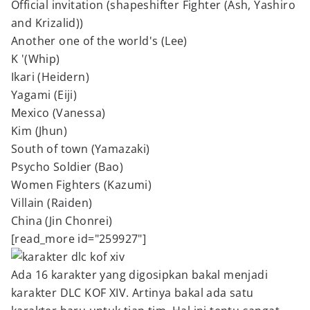
Official invitation (shapeshifter Fighter (Ash, Yashiro
and Krizalid))
Another one of the world's (Lee)
K '(Whip)
Ikari (Heidern)
Yagami (Eiji)
Mexico (Vanessa)
Kim (Jhun)
South of town (Yamazaki)
Psycho Soldier (Bao)
Women Fighters (Kazumi)
Villain (Raiden)
China (Jin Chonrei)
[read_more id="259927"]
Ada 16 karakter yang digosipkan bakal menjadi
karakter DLC KOF XIV. Artinya bakal ada satu