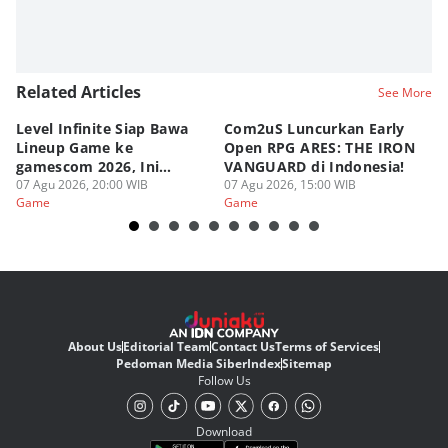
Related Articles
See More
Level Infinite Siap Bawa
Com2uS Luncurkan Early
R
Lineup Game ke
Open RPG ARES: THE IRON
Zo
gamescom 2026, Ini
VANGUARD di Indonesia!
Ke
Judulnya!
07 Agu 2026, 20:00 WIB
07 Agu 2026, 15:00 WIB
07
Game
Game
G
About Us
Editorial Team
Contact Us
Terms of Services
Pedoman Media Siber
Index
Sitemap
Follow Us
Download