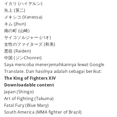
イカリ (ハイデルン)
矢上 (英二)
メキシコ (Vanessa)
キム (Jhun)
南の町 (山崎)
サイコソルジャー (バオ)
女性のファイターズ (和美)
悪役 (Raiden)
中国 (ジンChonrei)
Saya mencoba menerjemahkannya lewat Google
Translate. Dan hasilnya adalah sebagai berikut:
The King of Fighters XIV
Downloadable content
Japan (Shingo)
Art of Fighting (Takuma)
Fatal Fury (Blue Mary)
South America (MMA fighter of Brazil)