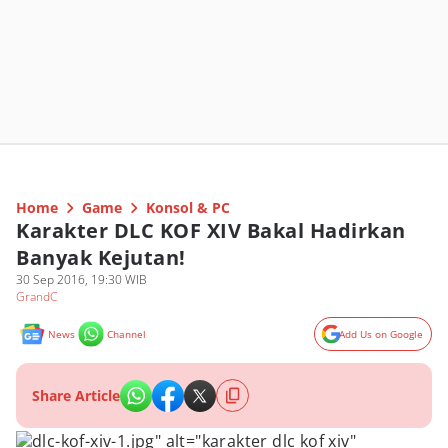
Home
Game
Konsol & PC
Karakter DLC KOF XIV Bakal Hadirkan
Banyak Kejutan!
30 Sep 2016, 19:30 WIB
GrandC
News
Channel
Add Us on Google
Share Article
dlc-kof-xiv-1.jpg" alt="karakter dlc kof xiv"