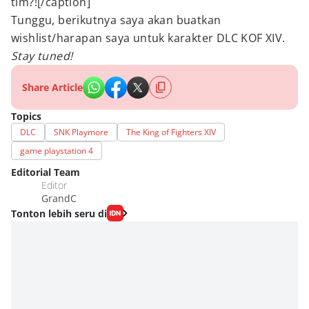
tim?![/caption]
Tunggu, berikutnya saya akan buatkan
wishlist/harapan saya untuk karakter DLC KOF XIV.
Stay tuned!
Share Article
Topics
DLC
SNK Playmore
The King of Fighters XIV
game playstation 4
Editorial Team
Editor
GrandC
Tonton lebih seru di