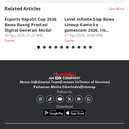
Related Articles
See More
Esports Kapolri Cup 2026
Level Infinite Siap Bawa
C
Bawa Ruang Prestasi
Lineup Game ke
O
Digital Generasi Muda!
gamescom 2026, Ini
V
09 Agu 2026, 21:22 WIB
Judulnya!
07 Agu 2026, 20:00 WIB
07
Game
Game
G
About Us
Editorial Team
Contact Us
Terms of Services
Pedoman Media Siber
Index
Sitemap
Follow Us
Download