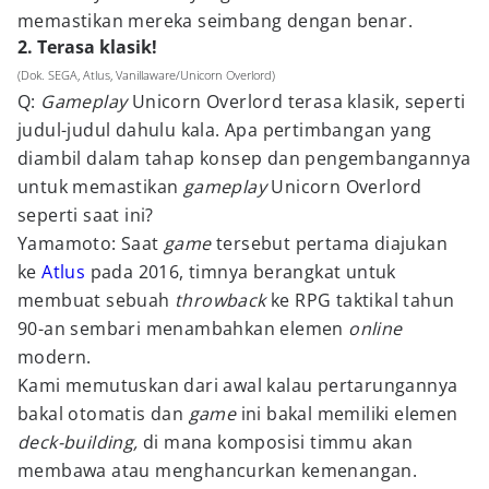
memastikan mereka seimbang dengan benar.
2. Terasa klasik!
(Dok. SEGA, Atlus, Vanillaware/Unicorn Overlord)
Q:
Gameplay
Unicorn Overlord terasa klasik, seperti
judul-judul dahulu kala. Apa pertimbangan yang
diambil dalam tahap konsep dan pengembangannya
untuk memastikan
gameplay
Unicorn Overlord
seperti saat ini?
Yamamoto: Saat
game
tersebut pertama diajukan
ke
Atlus
pada 2016, timnya berangkat untuk
membuat sebuah
throwback
ke RPG taktikal tahun
90-an sembari menambahkan elemen
online
modern.
Kami memutuskan dari awal kalau pertarungannya
bakal otomatis dan
game
ini bakal memiliki elemen
deck-building,
di mana komposisi timmu akan
membawa atau menghancurkan kemenangan.