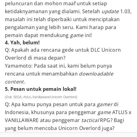
peluncuran dan mohon maaf untuk setiap
ketidaknyamanan yang dialami. Setelah
update
1.03,
masalah ini telah diperbaiki untuk menciptakan
pengalaman yang lebih seru. Kami harap para
pemain dapat mendukung
game
ini!
4. Yah, belum!
Q: Apakah ada rencana gede untuk DLC Unicorn
Overlord di masa depan?
Yamamoto: Pada saat ini, kami belum punya
rencana untuk menambahkan
downloadable
content
.
5. Pesan untuk pemain lokal!
(Dok. SEGA, Atlus, Vanillaware/Unicorn Overlord)
Q: Apa kamu punya pesan untuk para
gamer
di
Indonesia, khusunya para penggemar
game
ATLUS x
VANILLAWARE atau penggemar
tactical
RPG? Bagi
yang belum mencoba Unicorn Overlord juga?