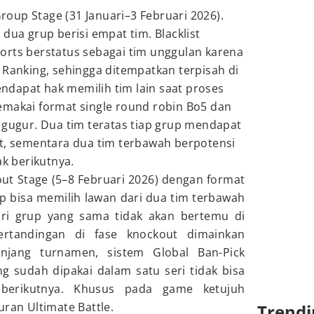
oup Stage (31 Januari–3 Februari 2026).
dua grup berisi empat tim. Blacklist
orts berstatus sebagai tim unggulan karena
 Ranking, sehingga ditempatkan terpisah di
dapat hak memilih tim lain saat proses
emakai format single round robin Bo5 dan
 gugur. Dua tim teratas tiap grup mendapat
et, sementara dua tim terbawah berpotensi
ak berikutnya.
out Stage (5–8 Februari 2026) dengan format
rup bisa memilih lawan dari dua tim terbawah
ri grup yang sama tidak akan bertemu di
ertandingan di fase knockout dimainkan
njang turnamen, sistem Global Ban-Pick
ng sudah dipakai dalam satu seri tidak bisa
berikutnya. Khusus pada game ketujuh
uran Ultimate Battle.
Trendi