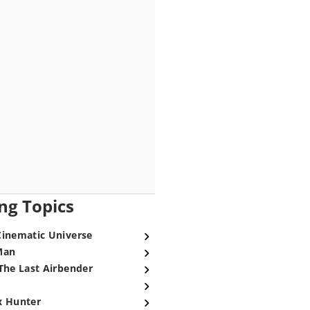
ng Topics
Cinematic Universe
Man
The Last Airbender
x Hunter