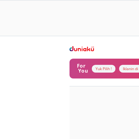
For
Yuk Pilih !
Iklanin d
You