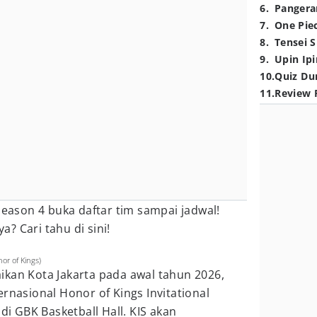
6
.
Pangera
7
.
One Pie
8
.
Tensei S
9
.
Upin Ipi
10
.
Quiz Du
11
.
Review 
Season 4 buka daftar tim sampai jadwal!
? Cari tahu di sini!
or of Kings)
ikan Kota Jakarta pada awal tahun 2026,
rnasional Honor of Kings Invitational
 di GBK Basketball Hall. KIS akan