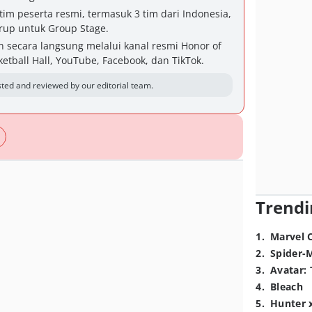
im peserta resmi, termasuk 3 tim dari Indonesia,
rup untuk Group Stage.
n secara langsung melalui kanal resmi Honor of
etball Hall, YouTube, Facebook, dan TikTok.
ted and reviewed by our editorial team.
Trendi
1
.
Marvel 
2
.
Spider-
3
.
Avatar: 
4
.
Bleach
5
.
Hunter 