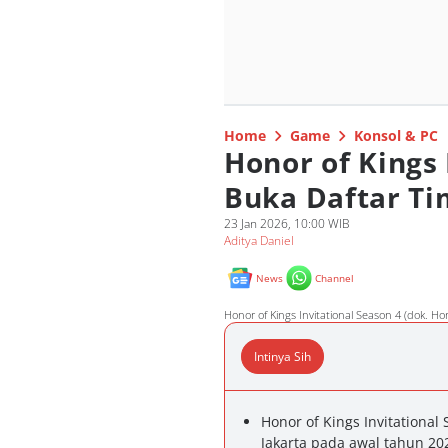
Home
Game
Konsol & PC
Honor of Kings 
Buka Daftar Ti
23 Jan 2026, 10:00 WIB
Aditya Daniel
News
Channel
Honor of Kings Invitational Season 4 (dok. Hon
Intinya Sih
Honor of Kings Invitational 
Jakarta pada awal tahun 20