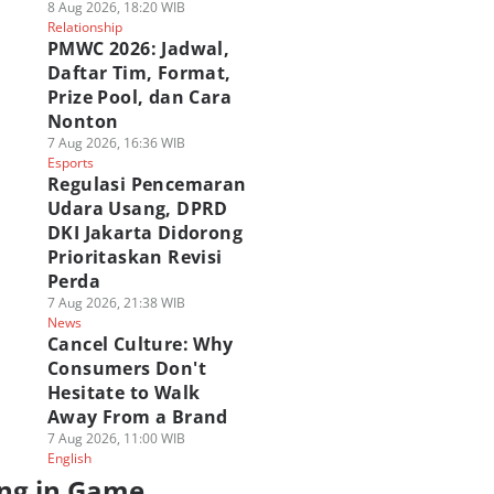
8 Aug 2026, 18:20 WIB
Relationship
PMWC 2026: Jadwal,
Daftar Tim, Format,
Prize Pool, dan Cara
Nonton
7 Aug 2026, 16:36 WIB
Esports
Regulasi Pencemaran
Udara Usang, DPRD
DKI Jakarta Didorong
Prioritaskan Revisi
Perda
7 Aug 2026, 21:38 WIB
News
Cancel Culture: Why
Consumers Don't
Hesitate to Walk
Away From a Brand
7 Aug 2026, 11:00 WIB
English
ng in Game