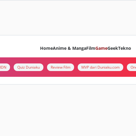
Home
Anime & Manga
Film
Game
Geek
Tekno
i IDN
Quiz Duniaku
Review Film
MVP dari Duniaku.com
On