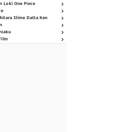
n Loki One Piece
ce
hitara Slime Datta Ken
n
niaku
Film