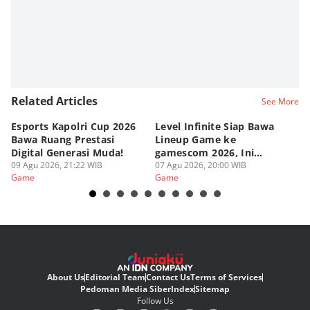
Related Articles
See More
Esports Kapolri Cup 2026
Level Infinite Siap Bawa
C
Bawa Ruang Prestasi
Lineup Game ke
O
Digital Generasi Muda!
gamescom 2026, Ini
V
09 Agu 2026, 21:22 WIB
Judulnya!
07 Agu 2026, 20:00 WIB
07
Game
Game
G
About Us
Editorial Team
Contact Us
Terms of Services
Pedoman Media Siber
Index
Sitemap
Follow Us