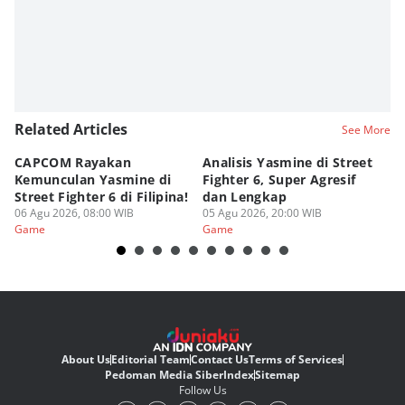
Editor
Fahreza Murnanda
Related Articles
See More
CAPCOM Rayakan
Analisis Yasmine di Street
ra
Kemunculan Yasmine di
Fighter 6, Super Agresif
W
Street Fighter 6 di Filipina!
dan Lengkap
Ho
06 Agu 2026, 08:00 WIB
05 Agu 2026, 20:00 WIB
20
03
Game
Game
G
About Us
Editorial Team
Contact Us
Terms of Services
Pedoman Media Siber
Index
Sitemap
Follow Us