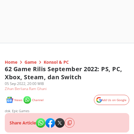
Home
Game
Konsol & PC
62 Game Rilis September 2022: PS, PC,
Xbox, Steam, dan Switch
05 Sep 2022, 20:00 WIB
Zihan Berliana Ram Ghani
News
Channel
Add Us on Google
dok. Epic Games
Share Article