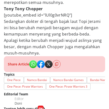
merepotkan semua musuhnya.
Tony Tony Chopper
[youtube_embed id="lUl0g0vrNRQ"]
Sedangkan dokter di tengah bajak laut Topi Jerami
ini bisa berubah menjadi beragam wujud dengan
kemampuan menyerang yang berbeda-beda.
Apalagi ketika berubah menjadi wujud aslinya yang
besar, dengan mudah Chopper juga mengalahkan
musuh-musuhnya.
Share Article
Topics
One Piece
Namco Bandai
Namco Bandai Games
Bandai Namc
One Piece: Pirate Warriors
One Piece: Pirate Warriors 3
Editorial Team
Editor
Doni
Tonton lebih seru di