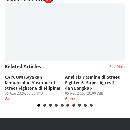
Related Articles
See More
CAPCOM Rayakan
Analisis Yasmine di Street
ra
Kemunculan Yasmine di
Fighter 6, Super Agresif
W
Street Fighter 6 di Filipina!
dan Lengkap
Ho
06 Agu 2026, 08:00 WIB
05 Agu 2026, 20:00 WIB
20
03
Game
Game
G