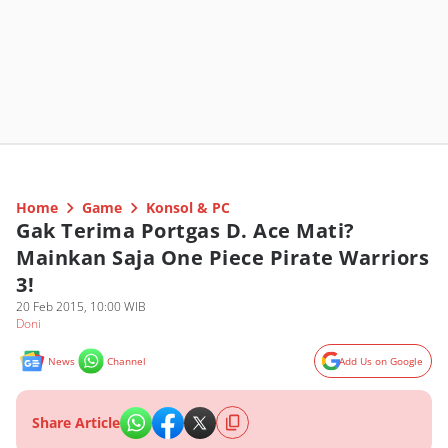
Home
Game
Konsol & PC
Gak Terima Portgas D. Ace Mati?
Mainkan Saja One Piece Pirate Warriors
3!
20 Feb 2015, 10:00 WIB
Doni
News
Channel
Add Us on Google
Share Article