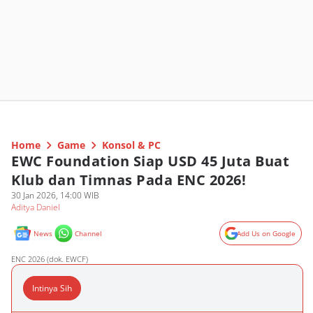
Home
Game
Konsol & PC
EWC Foundation Siap USD 45 Juta Buat
Klub dan Timnas Pada ENC 2026!
30 Jan 2026, 14:00 WIB
Aditya Daniel
News
Channel
Add Us on Google
ENC 2026 (dok. EWCF)
Intinya Sih