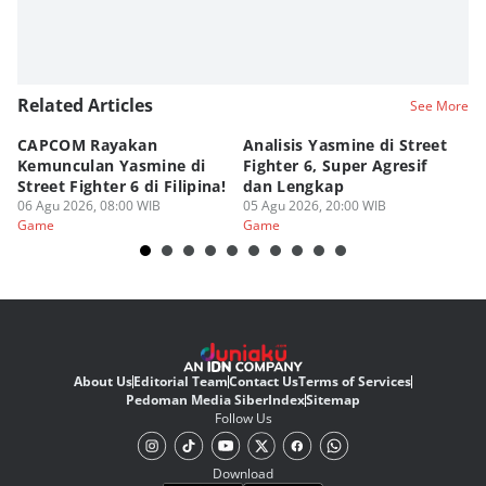
Related Articles
See More
CAPCOM Rayakan
Analisis Yasmine di Street
ra
Kemunculan Yasmine di
Fighter 6, Super Agresif
W
Street Fighter 6 di Filipina!
dan Lengkap
Ho
06 Agu 2026, 08:00 WIB
05 Agu 2026, 20:00 WIB
20
03
Game
Game
G
About Us
Editorial Team
Contact Us
Terms of Services
Pedoman Media Siber
Index
Sitemap
Follow Us
Download