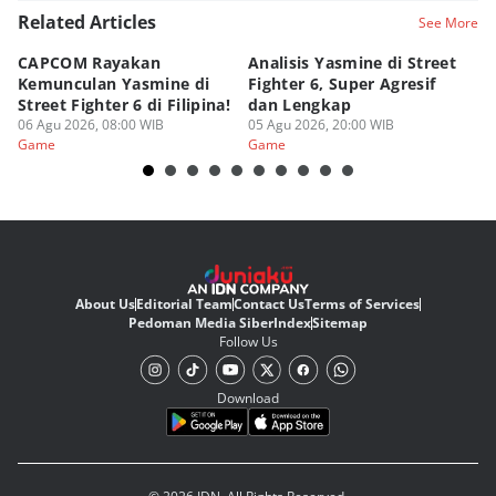
Related Articles
See More
CAPCOM Rayakan
Analisis Yasmine di Street
ra
Kemunculan Yasmine di
Fighter 6, Super Agresif
W
Street Fighter 6 di Filipina!
dan Lengkap
Ho
06 Agu 2026, 08:00 WIB
05 Agu 2026, 20:00 WIB
20
03
Game
Game
G
About Us
Editorial Team
Contact Us
Terms of Services
Pedoman Media Siber
Index
Sitemap
Follow Us
Download