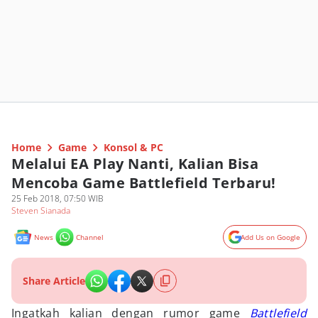
Home
Game
Konsol & PC
Melalui EA Play Nanti, Kalian Bisa
Mencoba Game Battlefield Terbaru!
25 Feb 2018, 07:50 WIB
Steven Sianada
News
Channel
Add Us on Google
Share Article
Ingatkah kalian dengan rumor game
Battlefield