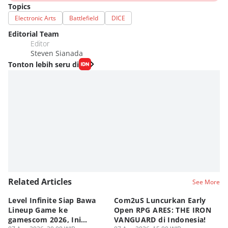
Topics
Electronic Arts
Battlefield
DICE
Editorial Team
Editor
Steven Sianada
Tonton lebih seru di
Related Articles
See More
Level Infinite Siap Bawa
Com2uS Luncurkan Early
R
Lineup Game ke
Open RPG ARES: THE IRON
Zo
gamescom 2026, Ini
VANGUARD di Indonesia!
Ke