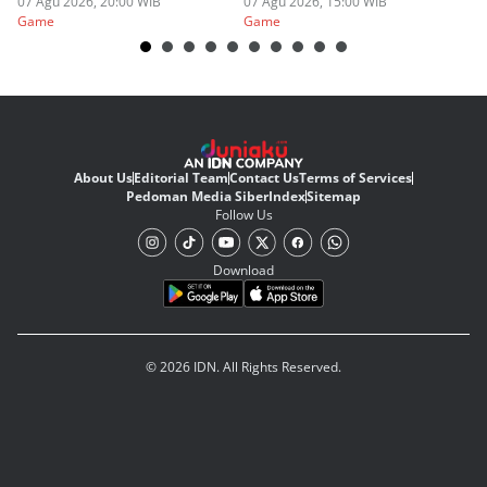
Judulnya!
07 Agu 2026, 20:00 WIB
07 Agu 2026, 15:00 WIB
07
Game
Game
G
About Us
Editorial Team
Contact Us
Terms of Services
Pedoman Media Siber
Index
Sitemap
Follow Us
Download
© 2026 IDN. All Rights Reserved.