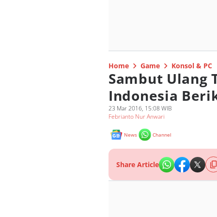
Home
Game
Konsol & PC
Sambut Ulang 
Indonesia Beri
23 Mar 2016, 15:08 WIB
Febrianto Nur Anwari
News
Channel
Share Article