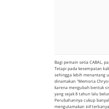
Bagi pemain setia CABAL, p
Tetapi pada kesempatan kali
sehingga lebih menantang un
dinamakan "Memoria Chryos"
karena mengubah bentuk si
yang sejak 8 tahun lalu belu
Perubahannya cukup banyak,
mengutamakan
kill
terbanya