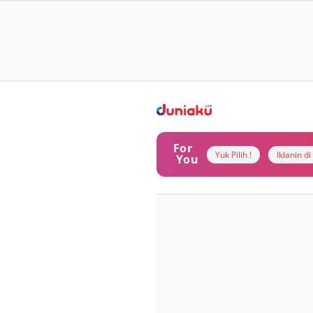
For
Yuk Pilih !
Iklanin d
You