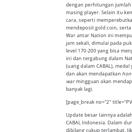
dengan perhitungan jumlah 
masing player. Selain itu 
cara, seperti memperebutk
mendeposit gold coin, ser
War antar Nation ini mempun
jam sekali, dimulai pada p
level 170-200 yang bisa men
ini dan tergabung dalam N
(uang dalam CABAL), medal 
dan akan mendapatkan
hon
war
mingguan akan menda
banyak lagi.
[page_break no="2" title="P
Update besar lainnya adala
CABAL Indonesia. Dalam d
dibilang cukup terlambat. 