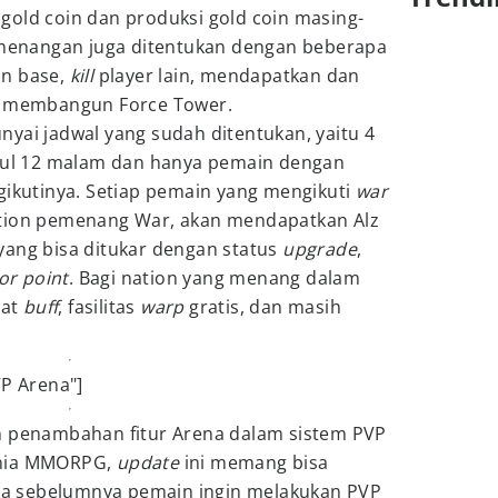
gold coin dan produksi gold coin masing-
kemenangan juga ditentukan dengan beberapa
an base,
kill
player lain, mendapatkan dan
ta membangun Force Tower.
yai jadwal yang sudah ditentukan, yaitu 4
ukul 12 malam dan hanya pemain dengan
gikutinya. Setiap pemain yang mengikuti
war
ation pemenang War, akan mendapatkan Alz
yang bisa ditukar dengan status
upgrade
,
or point
. Bagi nation yang menang dalam
pat
buff
, fasilitas
warp
gratis, dan masih
VP Arena"]
h penambahan fitur Arena dalam sistem PVP
unia MMORPG,
update
ini memang bisa
Jika sebelumnya pemain ingin melakukan PVP