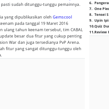
6
.
Pangera
 pasti sudah ditunggu-tunggu pemainnya.
7
.
One Pie
8
.
Tensei S
ia yang dipublikasikan oleh
Gemscool
9
.
Upin Ipi
keenam pada tanggal 19 Maret 2016
10
.
Quiz Du
n ulang tahun keenam tersebut, tim CABAL
11
.
Review 
pdate besar dua fitur yang cukup penting
ission War dan juga tersedianya PvP Arena.
ah fitur yang sangat ditunggu-tunggu oleh
a.