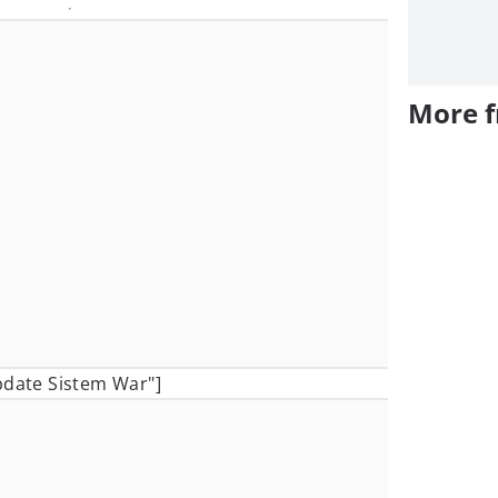
More 
pdate Sistem War"]