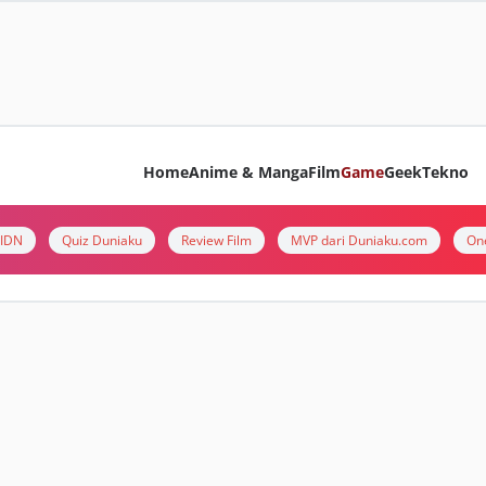
Home
Anime & Manga
Film
Game
Geek
Tekno
i IDN
Quiz Duniaku
Review Film
MVP dari Duniaku.com
On