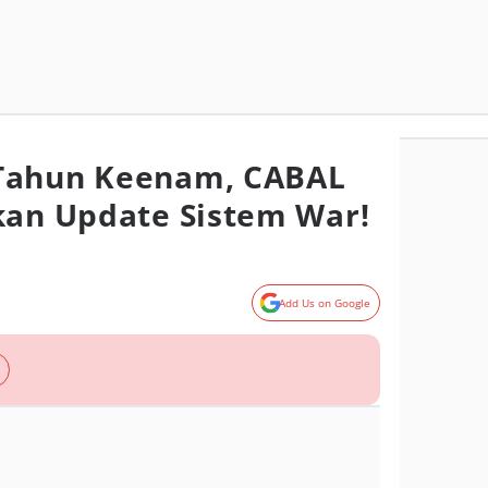
Tahun Keenam, CABAL
kan Update Sistem War!
Add Us on Google