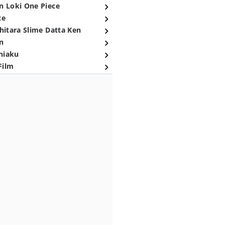
n Loki One Piece
ce
hitara Slime Datta Ken
n
niaku
Film