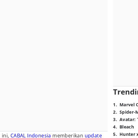
Trendi
1
.
Marvel 
2
.
Spider-
3
.
Avatar: 
4
.
Bleach
5
.
Hunter 
 ini,
CABAL Indonesia
memberikan
update