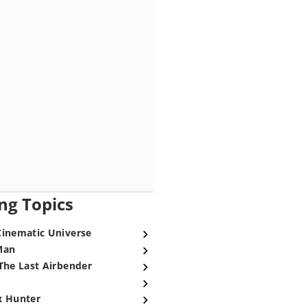
ng Topics
Cinematic Universe
Man
The Last Airbender
x Hunter