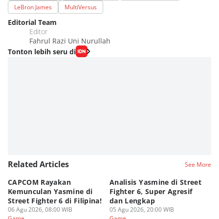
LeBron James
MultiVersus
Editorial Team
Editor
Fahrul Razi Uni Nurullah
Tonton lebih seru di
Related Articles
See More
CAPCOM Rayakan
Analisis Yasmine di Street
ra
Kemunculan Yasmine di
Fighter 6, Super Agresif
W
Street Fighter 6 di Filipina!
dan Lengkap
Ho
06 Agu 2026, 08:00 WIB
05 Agu 2026, 20:00 WIB
20
03
Game
Game
G