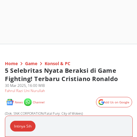
Home
Game
Konsol & PC
5 Selebritas Nyata Beraksi di Game
Fighting! Terbaru Cristiano Ronaldo
30 Mar 2025, 16:00 WIB
Fahrul Razi Uni Nurullah
News
Channel
Add Us on Google
(Dok. SNK CORPORATION/Fatal Fury: City of Wolves)
Intinya Sih