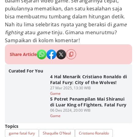
dalam sejarah video game. Serangannya cepat,
pukulannya mematikan, dan satu kesalahan saja
bisa membuatmu tumbang dalam hitungan detik.
Nah itu lima selebritas nyata yang beraksi di
game
fighting
atau
game
tinju. Gimana menurutmu?
Sampaikan di kolom komentar!
Share Article
Curated For You
4 Hal Menarik Cristiano Ronaldo di
Fatal Fury: City of the Wolves!
27 Mar 2025, 13:30 WIB
Game
5 Potret Penampilan Mai Shiranui
di Luar King of Fighters, Fatal Fury
06 Des 2024, 20:00 WIB
Game
Topics
game fatal fury
Shaquille O'Neal
Cristiano Ronaldo